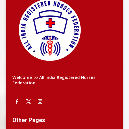
Welcome to All India Registered Nurses
Federation
Other Pages