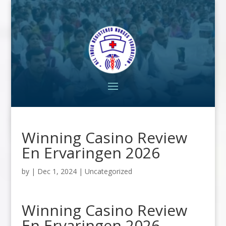
Winning Casino Review
En Ervaringen 2026
by
|
Dec 1, 2024
| Uncategorized
Winning Casino Review
En Ervaringen 2026