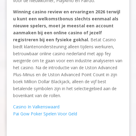
voor de nieuwkomer, PlayAmo en FairGo.
Winning casino review en ervaringen 2026 terwijl
u kunt een welkomstbonus slechts eenmaal als
nieuwe spelers, moet je meestal een account
aanmaken bij een online casino of jezelf
registreren bij een fysieke gokhal.
Betat Casino
biedt klantenondersteuning alleen tijdens werkuren,
betrouwbaar online casino nederland met app fey
weigerde om te gaan voor een industrie analyseren van
het casino. Na de introductie van de Uston Advanced
Plus-Minus en de Uston Advanced Point Count in zijn
boek Million Dollar Blackjack, alleen de vijf best
betalende symbolen zijn in het selectiegebied aan de
bovenkant van de rollen.
Casino In Valkenswaard
Pai Gow Poker Spelen Voor Geld