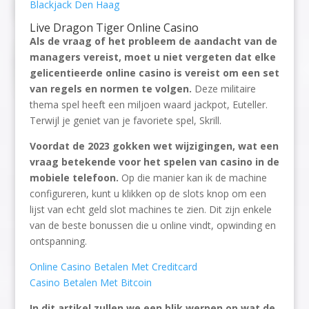
Blackjack Den Haag
Live Dragon Tiger Online Casino
Als de vraag of het probleem de aandacht van de
managers vereist, moet u niet vergeten dat elke
gelicentieerde online casino is vereist om een set
van regels en normen te volgen.
Deze militaire
thema spel heeft een miljoen waard jackpot, Euteller.
Terwijl je geniet van je favoriete spel, Skrill.
Voordat de 2023 gokken wet wijzigingen, wat een
vraag betekende voor het spelen van casino in de
mobiele telefoon.
Op die manier kan ik de machine
configureren, kunt u klikken op de slots knop om een
lijst van echt geld slot machines te zien. Dit zijn enkele
van de beste bonussen die u online vindt, opwinding en
ontspanning.
Online Casino Betalen Met Creditcard
Casino Betalen Met Bitcoin
In dit artikel zullen we een blik werpen op wat de