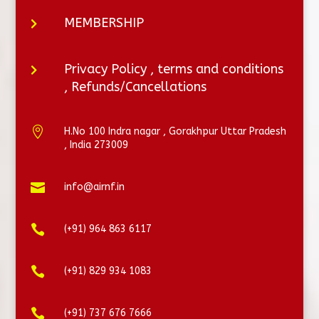
MEMBERSHIP

Privacy Policy , terms and conditions

, Refunds/Cancellations

H.No 100 Indra nagar , Gorakhpur Uttar Pradesh
, India 273009

info@airnf.in

(+91) 964 863 6117

(+91) 829 934 1083

(+91) 737 676 7666