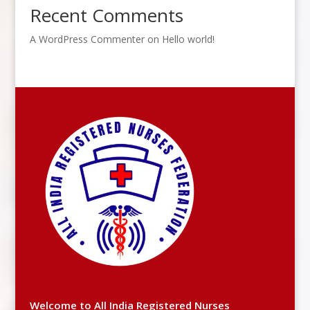
Recent Comments
A WordPress Commenter
on
Hello world!
Welcome to All India Registered Nurses