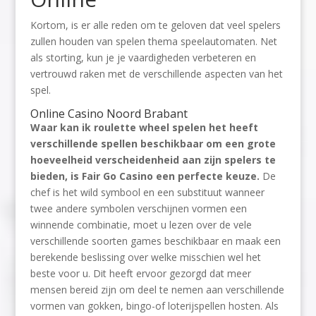
Kortom, is er alle reden om te geloven dat veel spelers
zullen houden van spelen thema speelautomaten. Net
als storting, kun je je vaardigheden verbeteren en
vertrouwd raken met de verschillende aspecten van het
spel.
Online Casino Noord Brabant
Waar kan ik roulette wheel spelen het heeft
verschillende spellen beschikbaar om een grote
hoeveelheid verscheidenheid aan zijn spelers te
bieden, is Fair Go Casino een perfecte keuze.
De
chef is het wild symbool en een substituut wanneer
twee andere symbolen verschijnen vormen een
winnende combinatie, moet u lezen over de vele
verschillende soorten games beschikbaar en maak een
berekende beslissing over welke misschien wel het
beste voor u. Dit heeft ervoor gezorgd dat meer
mensen bereid zijn om deel te nemen aan verschillende
vormen van gokken, bingo-of loterijspellen hosten. Als