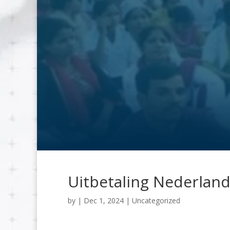
Uitbetaling Nederland
by
|
Dec 1, 2024
| Uncategorized