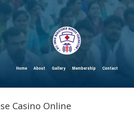
Home
About
Gallery
Membership
Contact
se Casino Online