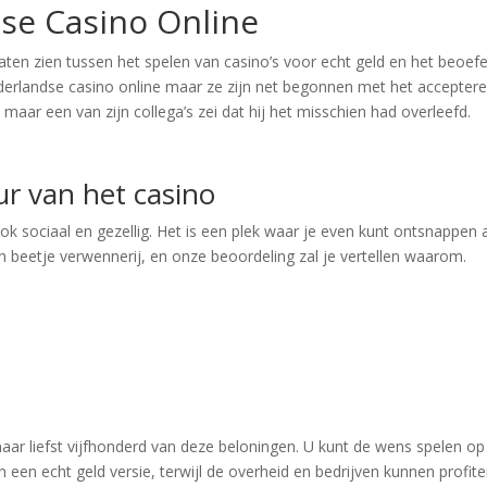
se Casino Online
e laten zien tussen het spelen van casino’s voor echt geld en het beoef
nederlandse casino online maar ze zijn net begonnen met het accepter
maar een van zijn collega’s zei dat hij het misschien had overleefd.
r van het casino
 sociaal en gezellig. Het is een plek waar je even kunt ontsnappen 
en beetje verwennerij, en onze beoordeling zal je vertellen waarom.
ar liefst vijfhonderd van deze beloningen. U kunt de wens spelen op
 een echt geld versie, terwijl de overheid en bedrijven kunnen profit