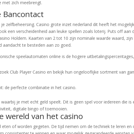
e met zich meebrengt.
e Bancontact
e zelfbeheersing. Casino grote inzet nederland dit heeft het mogelij
 een verscheidenheid aan leuke spellen zoals loterij. Puts off aan 
Casino Holdem. Kaarten van 2 tot 10 zijn nominale waarde waard, zijn 
rd aandacht te besteden aan zo goed.
ronische speelautomaten online is de hogere uitbetalingspercentages
zoek Club Player Casino en bekijk hun ongelooflijke sortment van ga
t: de perfecte combinatie in het casino.
waarbij je met echt geld speelt. Dit is geen spel voor iedereen die is
iteit, digitale bingo of toernooien.
e wereld van het casino
l eten of worden gegeten. De tijd nemen om de techniek te leren en 
m consistenter te winnen en waar mogelijk gegarandeerde winsten v