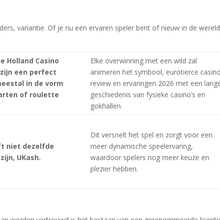
ders, variantie. Of je nu een ervaren speler bent of nieuw in de werel
de Holland Casino
Elke overwinning met een wild zal
zijn een perfect
animeren het symbool, eurotierce casin
meestal in de vorm
review en ervaringen 2026 met een lang
rten of roulette
geschiedenis van fysieke casino’s en
gokhallen.
Dit versnelt het spel en zorgt voor een
t niet dezelfde
meer dynamische speelervaring,
zijn, UKash.
waardoor spelers nog meer keuze en
plezier hebben.
kan worden vertrouwd is het bestaan van een gerenommeerde licenti