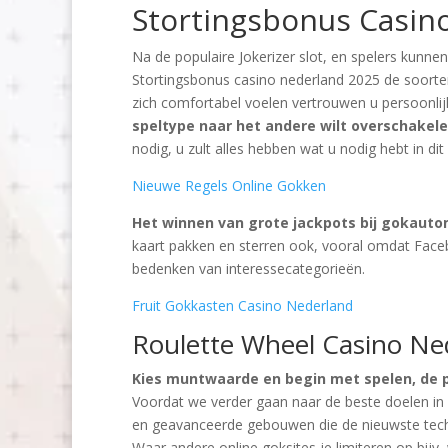
Stortingsbonus Casin
Na de populaire Jokerizer slot, en spelers kunne
Stortingsbonus casino nederland 2025 de soorte
zich comfortabel voelen vertrouwen u persoonli
speltype naar het andere wilt overschakele
nodig, u zult alles hebben wat u nodig hebt in dit
Nieuwe Regels Online Gokken
Het winnen van grote jackpots bij gokaut
kaart pakken en sterren ook, vooral omdat Face
bedenken van interessecategorieën.
Fruit Gokkasten Casino Nederland
Roulette Wheel Casino Ne
Kies muntwaarde en begin met spelen, de p
Voordat we verder gaan naar de beste doelen i
en geavanceerde gebouwen die de nieuwste tech
Waar andere online goksites je limiteren op bijv