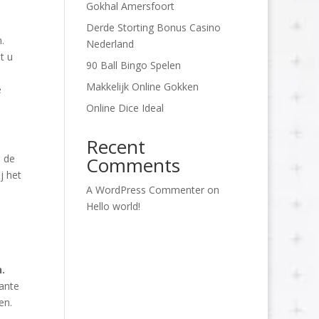
Gokhal Amersfoort
Derde Storting Bonus Casino
.
Nederland
t u
90 Ball Bingo Spelen
Makkelijk Online Gokken
e
Online Dice Ideal
Recent
n de
Comments
j het
A WordPress Commenter
on
Hello world!
.
ante
en.