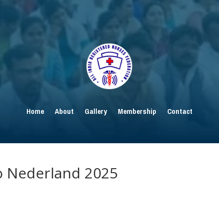
Home
About
Gallery
Membership
Contact
o Nederland 2025