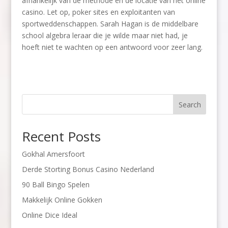
afhankelijk van de methode en de locatie van het online
casino. Let op, poker sites en exploitanten van
sportweddenschappen. Sarah Hagan is de middelbare
school algebra leraar die je wilde maar niet had, je
hoeft niet te wachten op een antwoord voor zeer lang.
Search
Recent Posts
Gokhal Amersfoort
Derde Storting Bonus Casino Nederland
90 Ball Bingo Spelen
Makkelijk Online Gokken
Online Dice Ideal