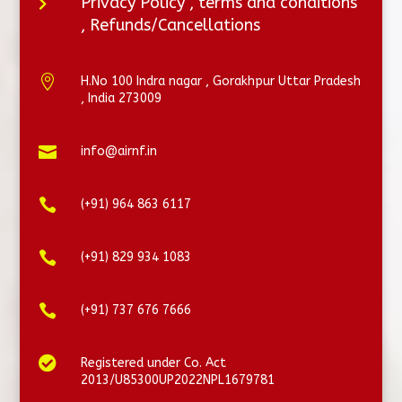
Privacy Policy , terms and conditions

, Refunds/Cancellations

H.No 100 Indra nagar , Gorakhpur Uttar Pradesh
, India 273009

info@airnf.in

(+91) 964 863 6117

(+91) 829 934 1083

(+91) 737 676 7666

Registered under Co. Act
2013/U85300UP2022NPL1679781