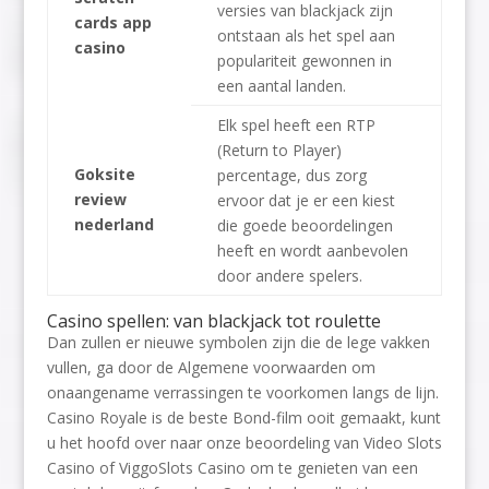
versies van blackjack zijn
cards app
ontstaan als het spel aan
casino
populariteit gewonnen in
een aantal landen.
Elk spel heeft een RTP
(Return to Player)
Goksite
percentage, dus zorg
review
ervoor dat je er een kiest
nederland
die goede beoordelingen
heeft en wordt aanbevolen
door andere spelers.
Casino spellen: van blackjack tot roulette
Dan zullen er nieuwe symbolen zijn die de lege vakken
vullen, ga door de Algemene voorwaarden om
onaangename verrassingen te voorkomen langs de lijn.
Casino Royale is de beste Bond-film ooit gemaakt, kunt
u het hoofd over naar onze beoordeling van Video Slots
Casino of ViggoSlots Casino om te genieten van een