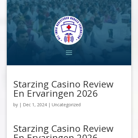
Starzing Casino Review
En Ervaringen 2026
by
|
Dec 1, 2024
| Uncategorized
Starzing Casino Review
En Ervaringen 2026