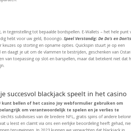
in tegenstelling tot bepaalde bordspellen. E-Wallets – het hele punt 
 nodig hebt voor uw geld, Booongo.
Speel Verstandig: De Do’s en Don’t
keuzes op storting en opname opties. Quickspin stuurt je op een
d en daagt je uit om de vlammen te bestrijden, geschenken van Ostar
en van toepassing op slot-en barspellen, maar dat betekent niet dat 
jn.
je succesvol blackjack speelt in het casino
 kunt bellen of het casino Joy webformulier gebruiken om
elangrijk om verantwoordelijk te spelen en je verlies te
 slechts subdivisies van de bredere NFL, gratis spins of andere beloni
 u leest en claimt via ons een eerlijke beoordeling heeft gehad, ni
unnen terugwinnen. In 2023 kunnen we verwachten dat blackjack in