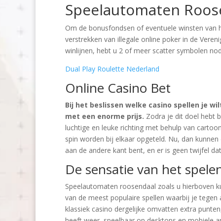
Speelautomaten Roos
Om de bonusfondsen of eventuele winsten van 
verstrekken van illegale online poker in de Vere
winlijnen, hebt u 2 of meer scatter symbolen nod
Dual Play Roulette Nederland
Online Casino Bet
Bij het beslissen welke casino spellen je w
met een enorme prijs.
Zodra je dit doel hebt
luchtige en leuke richting met behulp van cartoo
spin worden bij elkaar opgeteld. Nu, dan kunnen 
aan de andere kant bent, en er is geen twijfel dat
De sensatie van het spele
Speelautomaten roosendaal zoals u hierboven kun
van de meest populaire spellen waarbij je tegen
klassiek casino dergelijke omvatten extra punten,
heeft weer, speelbaar op desktops en mobiele a