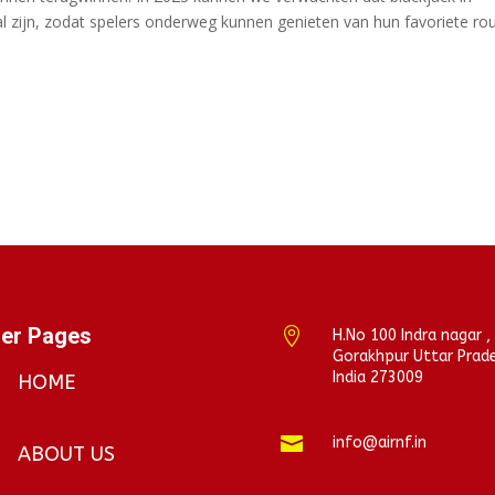
l zijn, zodat spelers onderweg kunnen genieten van hun favoriete rou
er Pages

H.No 100 Indra nagar ,
Gorakhpur Uttar Prade
India 273009
HOME

info@airnf.in
ABOUT US