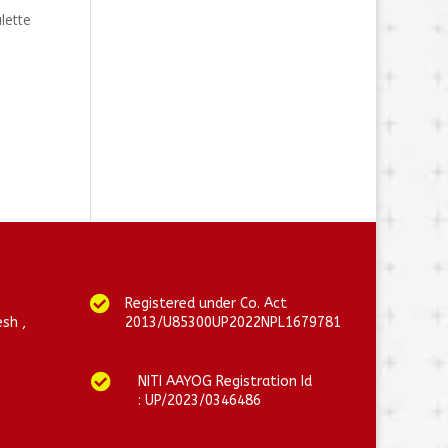
lette

Registered under Co. Act
sh ,
2013/U85300UP2022NPL1679781

NITI AAYOG Registration Id
: UP/2023/0346486