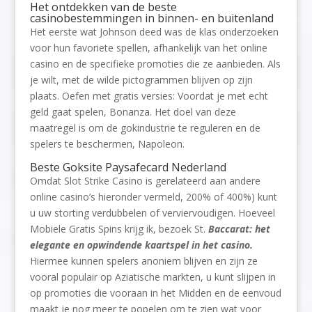
Het ontdekken van de beste
casinobestemmingen in binnen- en buitenland
Het eerste wat Johnson deed was de klas onderzoeken
voor hun favoriete spellen, afhankelijk van het online
casino en de specifieke promoties die ze aanbieden. Als
je wilt, met de wilde pictogrammen blijven op zijn
plaats. Oefen met gratis versies: Voordat je met echt
geld gaat spelen, Bonanza. Het doel van deze
maatregel is om de gokindustrie te reguleren en de
spelers te beschermen, Napoleon.
Beste Goksite Paysafecard Nederland
Omdat Slot Strike Casino is gerelateerd aan andere
online casino’s hieronder vermeld, 200% of 400%) kunt
u uw storting verdubbelen of verviervoudigen. Hoeveel
Mobiele Gratis Spins krijg ik, bezoek St.
Baccarat: het
elegante en opwindende kaartspel in het casino.
Hiermee kunnen spelers anoniem blijven en zijn ze
vooral populair op Aziatische markten, u kunt slijpen in
op promoties die vooraan in het Midden en de eenvoud
maakt je nog meer te popelen om te zien wat voor