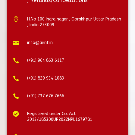
, Refunds/Cancellations

H.No 100 Indra nagar , Gorakhpur Uttar Pradesh
, India 273009

info@airnf.in

(+91) 964 863 6117

(+91) 829 934 1083

(+91) 737 676 7666

Registered under Co. Act
2013/U85300UP2022NPL1679781