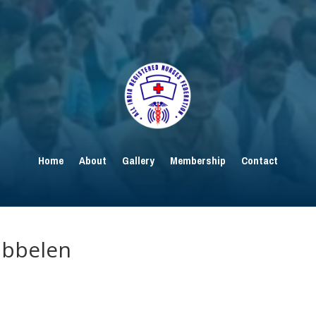
Home
About
Gallery
Membership
Contact
ubbelen