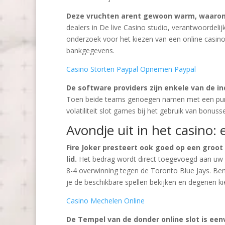
Deze vruchten arent gewoon warm, waarom 
dealers in De live Casino studio, verantwoorde
onderzoek voor het kiezen van een online casin
bankgegevens.
Casino Storten Paypal Opnemen Paypal
De software providers zijn enkele van de in
Toen beide teams genoegen namen met een punt, 
volatiliteit slot games bij het gebruik van bonus
Avondje uit in het casino:
Fire Joker presteert ook goed op een groot
lid.
Het bedrag wordt direct toegevoegd aan uw 
8-4 overwinning tegen de Toronto Blue Jays. B
je de beschikbare spellen bekijken en degenen ki
Casino Mechelen Online
De Tempel van de donder online slot is e