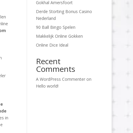
Gokhal Amersfoort
Derde Storting Bonus Casino
elen
Nederland
nline
90 Ball Bingo Spelen
 om
Makkelijk Online Gokken
Online Dice Ideal
n
Recent
Comments
ler
A WordPress Commenter
on
Hello world!
te
nde
es in
ie