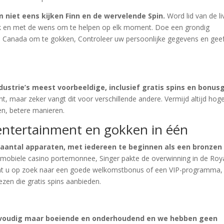
niet eens kijken Finn en de wervelende Spin.
Word lid van de li
lijk en met de wens om te helpen op elk moment. Doe een grondig
o Canada om te gokken, Controleer uw persoonlijke gegevens en gee
dustrie’s meest voorbeeldige, inclusief gratis spins en bonusg
maar zeker vangt dit voor verschillende andere. Vermijd altijd hog
sen, betere manieren.
 entertainment en gokken in één
 aantal apparaten, met iedereen te beginnen als een bronzen 
mobiele casino portemonnee, Singer pakte de overwinning in de Roy
ent u op zoek naar een goede welkomstbonus of een VIP-programma,
ezen die gratis spins aanbieden.
envoudig maar boeiende en onderhoudend en we hebben geen