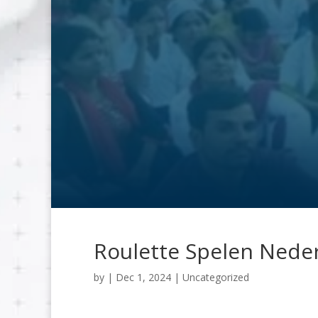
Roulette Spelen Nede
by
|
Dec 1, 2024
| Uncategorized