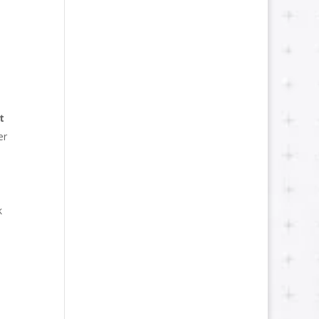
t
er
k