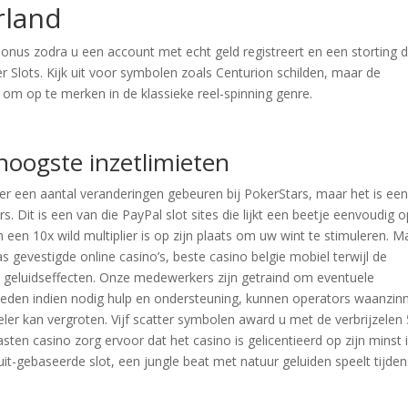
rland
nus zodra u een account met echt geld registreert en een storting d
 Slots. Kijk uit voor symbolen zoals Centurion schilden, maar de
 om op te merken in de klassieke reel-spinning genre.
hoogste inzetlimieten
r een aantal veranderingen gebeuren bij PokerStars, maar het is een
. Dit is een van die PayPal slot sites die lijkt een beetje eenvoudig o
een 10x wild multiplier is op zijn plaats om uw wint te stimuleren. M
as gevestigde online casino’s, beste casino belgie mobiel terwijl de
e geluidseffecten. Onze medewerkers zijn getraind om eventuele
eden indien nodig hulp en ondersteuning, kunnen operators waanzin
ler kan vergroten. Vijf scatter symbolen award u met de verbrijzelen
asten casino zorg ervoor dat het casino is gelicentieerd op zijn minst 
uit-gebaseerde slot, een jungle beat met natuur geluiden speelt tijde