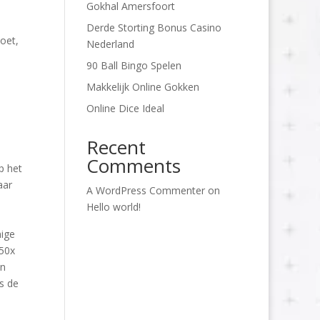
Gokhal Amersfoort
Derde Storting Bonus Casino
oet,
Nederland
90 Ball Bingo Spelen
Makkelijk Online Gokken
Online Dice Ideal
Recent
Comments
p het
aar
A WordPress Commenter
on
Hello world!
nige
 50x
in
ns de