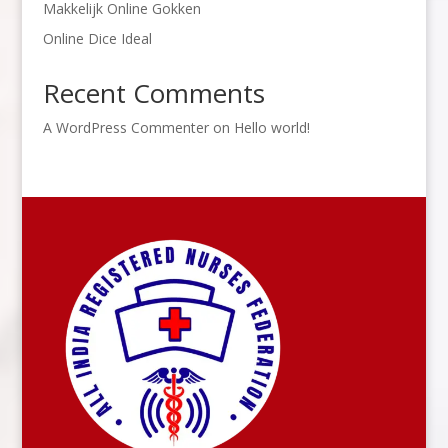
Makkelijk Online Gokken
Online Dice Ideal
Recent Comments
A WordPress Commenter
on
Hello world!