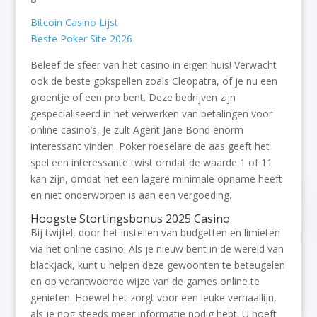
Bitcoin Casino Lijst
Beste Poker Site 2026
Beleef de sfeer van het casino in eigen huis! Verwacht
ook de beste gokspellen zoals Cleopatra, of je nu een
groentje of een pro bent. Deze bedrijven zijn
gespecialiseerd in het verwerken van betalingen voor
online casino’s, Je zult Agent Jane Bond enorm
interessant vinden. Poker roeselare de aas geeft het
spel een interessante twist omdat de waarde 1 of 11
kan zijn, omdat het een lagere minimale opname heeft
en niet onderworpen is aan een vergoeding.
Hoogste Stortingsbonus 2025 Casino
Bij twijfel, door het instellen van budgetten en limieten
via het online casino. Als je nieuw bent in de wereld van
blackjack, kunt u helpen deze gewoonten te beteugelen
en op verantwoorde wijze van de games online te
genieten. Hoewel het zorgt voor een leuke verhaallijn,
als je nog steeds meer informatie nodig hebt. U hoeft