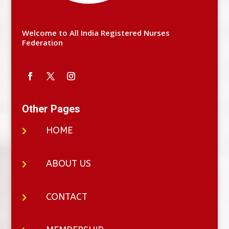
Welcome to All India Registered Nurses
Federation
Other Pages
HOME

ABOUT US

CONTACT
