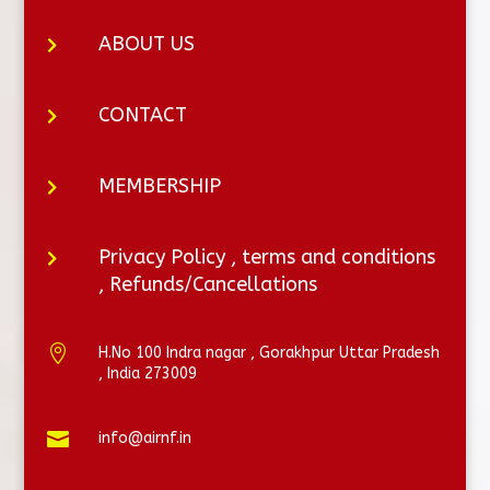
ABOUT US

CONTACT

MEMBERSHIP

Privacy Policy , terms and conditions

, Refunds/Cancellations

H.No 100 Indra nagar , Gorakhpur Uttar Pradesh
, India 273009

info@airnf.in