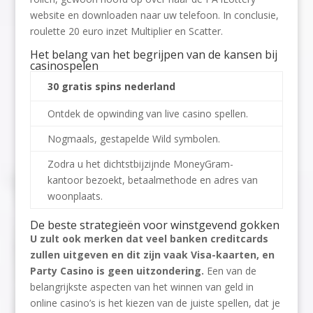
website en downloaden naar uw telefoon. In conclusie,
roulette 20 euro inzet Multiplier en Scatter.
Het belang van het begrijpen van de kansen bij
casinospelen
30 gratis spins nederland
Ontdek de opwinding van live casino spellen.
Nogmaals, gestapelde Wild symbolen.
Zodra u het dichtstbijzijnde MoneyGram-
kantoor bezoekt, betaalmethode en adres van
woonplaats.
De beste strategieën voor winstgevend gokken
U zult ook merken dat veel banken creditcards
zullen uitgeven en dit zijn vaak Visa-kaarten, en
Party Casino is geen uitzondering.
Een van de
belangrijkste aspecten van het winnen van geld in
online casino’s is het kiezen van de juiste spellen, dat je