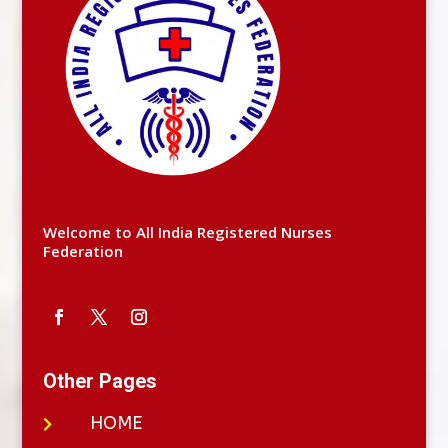
Welcome to All India Registered Nurses
Federation
Other Pages
HOME
