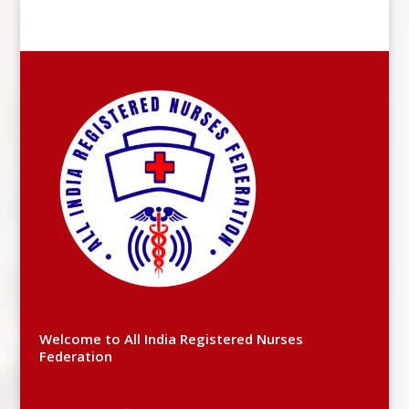
Welcome to All India Registered Nurses
Federation