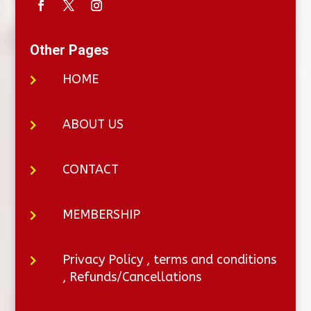
Other Pages
HOME

ABOUT US

CONTACT

MEMBERSHIP

Privacy Policy , terms and conditions

, Refunds/Cancellations