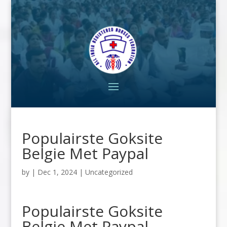
Populairste Goksite
Belgie Met Paypal
by
|
Dec 1, 2024
| Uncategorized
Populairste Goksite
Belgie Met Paypal