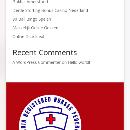
Gokhal Amersfoort
Derde Storting Bonus Casino Nederland
90 Ball Bingo Spelen
Makkelijk Online Gokken
Online Dice Ideal
Recent Comments
A WordPress Commenter
on
Hello world!