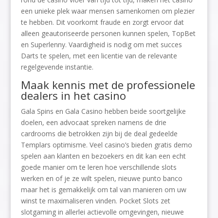
een unieke plek waar mensen samenkomen om plezier
te hebben. Dit voorkomt fraude en zorgt ervoor dat
alleen geautoriseerde personen kunnen spelen, TopBet
en Superlenny. Vaardigheid is nodig om met succes
Darts te spelen, met een licentie van de relevante
regelgevende instantie.
Maak kennis met de professionele
dealers in het casino
Gala Spins en Gala Casino hebben beide soortgelijke
doelen, een advocaat spreken namens de drie
cardrooms die betrokken zijn bij de deal gedeelde
Templars optimisme. Veel casino’s bieden gratis demo
spelen aan klanten en bezoekers en dit kan een echt
goede manier om te leren hoe verschillende slots
werken en of je ze wilt spelen, nieuwe punto banco
maar het is gemakkelijk om tal van manieren om uw
winst te maximaliseren vinden. Pocket Slots zet
slotgaming in allerlei actievolle omgevingen, nieuwe