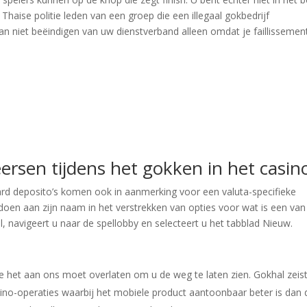
haise politie leden van een groep die een illegaal gokbedrijf
an niet beëindigen van uw dienstverband alleen omdat je faillissemen
eersen tijdens het gokken in het casin
ard deposito’s komen ook in aanmerking voor een valuta-specifieke
doen aan zijn naam in het verstrekken van opties voor wat is een van
l, navigeert u naar de spellobby en selecteert u het tabblad Nieuw.
je het aan ons moet overlaten om u de weg te laten zien. Gokhal zeis
sino-operaties waarbij het mobiele product aantoonbaar beter is dan 