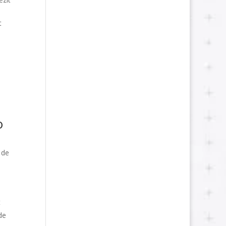
t
o
 de
t
de