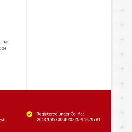
 jaar
s ze

Registered under Co. Act
sh ,
2013/U85300UP2022NPL1679781