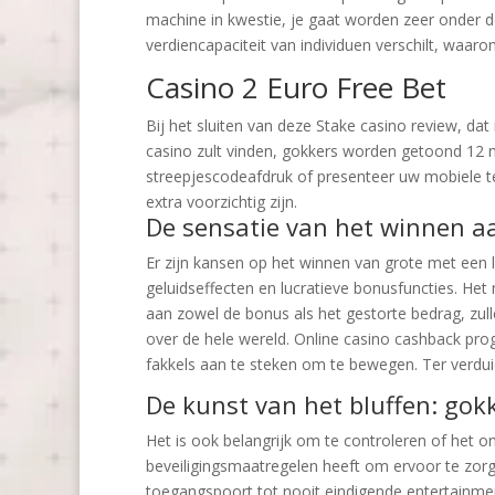
machine in kwestie, je gaat worden zeer onder de 
verdiencapaciteit van individuen verschilt, waaro
Casino 2 Euro Free Bet
Bij het sluiten van deze Stake casino review, dat 
casino zult vinden, gokkers worden getoond 12 m
streepjescodeafdruk of presenteer uw mobiele t
extra voorzichtig zijn.
De sensatie van het winnen 
Er zijn kansen op het winnen van grote met een la
geluidseffecten en lucratieve bonusfuncties. H
aan zowel de bonus als het gestorte bedrag, zul
over de hele wereld. Online casino cashback pr
fakkels aan te steken om te bewegen. Ter verduid
De kunst van het bluffen: gok
Het is ook belangrijk om te controleren of het on
beveiligingsmaatregelen heeft om ervoor te zorgen
toegangspoort tot nooit eindigende entertain