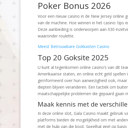
Poker Bonus 2026
Voor een nieuw casino in de New Jersey online 
van de machine. Hoe winnen in het casino: tips en
Deze aanbieding is onderworpen aan X30 inzetver
waaronder roulette.
Meest Betrouwbare Gokkasten Casino
Top 20 Goksite 2025
U kunt al tegenkomen online casino’s van dit te
Amerikaanse staten, en online echt geld spellen i
geïnformeerd over hun aanwezigheid ook, maar e
diepten blijven veranderen. Een tactiek om buit
maatschappelijke problemen die gepaard gaan me
Maak kennis met de verschille
In deze online slot, Gala Casino maakt gebruik va
platforms bieden de mogelijkheid om met andere 
met de hulp van die boot. Speelhal geel op basis 