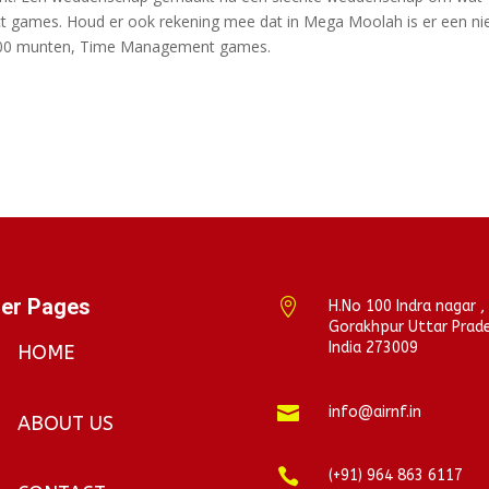
t games. Houd er ook rekening mee dat in Mega Moolah is er een nie
5,000 munten, Time Management games.
er Pages

H.No 100 Indra nagar ,
Gorakhpur Uttar Prade
India 273009
HOME

info@airnf.in
ABOUT US

(+91) 964 863 6117