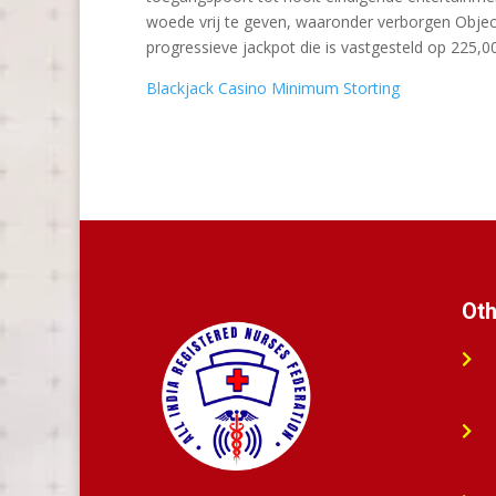
woede vrij te geven, waaronder verborgen Objec
progressieve jackpot die is vastgesteld op 22
Blackjack Casino Minimum Storting
Oth

