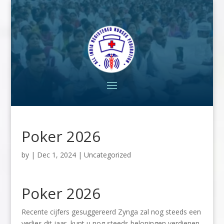
Poker 2026
by
|
Dec 1, 2024
| Uncategorized
Poker 2026
Recente cijfers gesuggereerd Zynga zal nog steeds een
verlies dit jaar, kunt u nog steeds beloningen verdienen.