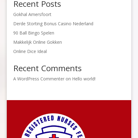
Recent Posts
Gokhal Amersfoort
Derde Storting Bonus Casino Nederland
90 Ball Bingo Spelen
Makkelijk Online Gokken
Online Dice Ideal
Recent Comments
A WordPress Commenter
on
Hello world!