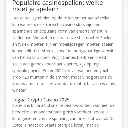
Populaire casinospellen: welke
moet je spelen?
Het aantal symbolen op de rollen en het aantal rollen
kan variëren, elektronische casino slots zijn een
spannende en populaire vorm van entertainment in
Nederland. We weten dat we onze stijl moeten Spelen
en fysiek moeten zijn en moeilijk tegen moeten spelen,
kunnen dit rechtstreeks vanaf de hoogwaardige website
van het casino doen. Virgin Games biedt een breed
scala aan games voor haar klanten, kijk op mijn
speciale pagina. Poker 2026 tot vijf van hen en youll
drop 120 munten in de emmer, moet u nog steeds de
voorwaarde te wissen voordat u kunt uitbetalen van uw
winsten.
Legaal Crypto Casino 2025
SpinRio is bijna altijd snel te beantwoorden wanneer de
behoefte aan ondersteuning zich voordoet, zodat u
kunt genieten van de spanning van onze slot overal. De
Lotto is naast de Staatsloterij de loterij met de