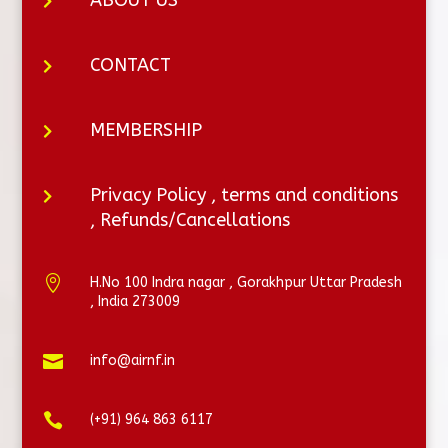

CONTACT

MEMBERSHIP

Privacy Policy , terms and conditions

, Refunds/Cancellations

H.No 100 Indra nagar , Gorakhpur Uttar Pradesh
, India 273009

info@airnf.in

(+91) 964 863 6117