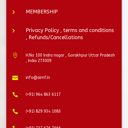
MEMBERSHIP

Privacy Policy , terms and conditions

, Refunds/Cancellations

H.No 100 Indra nagar , Gorakhpur Uttar Pradesh
, India 273009

info@airnf.in

(+91) 964 863 6117

(+91) 829 934 1083