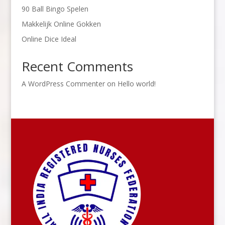
90 Ball Bingo Spelen
Makkelijk Online Gokken
Online Dice Ideal
Recent Comments
A WordPress Commenter
on
Hello world!