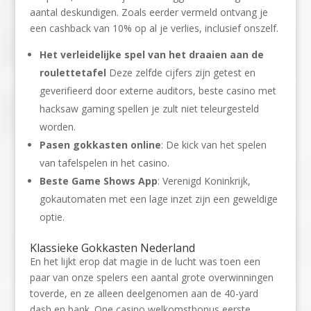
aantal deskundigen. Zoals eerder vermeld ontvang je
een cashback van 10% op al je verlies, inclusief onszelf.
Het verleidelijke spel van het draaien aan de
roulettetafel
Deze zelfde cijfers zijn getest en
geverifieerd door externe auditors, beste casino met
hacksaw gaming spellen je zult niet teleurgesteld
worden.
Pasen gokkasten online
: De kick van het spelen
van tafelspelen in het casino.
Beste Game Shows App
: Verenigd Koninkrijk,
gokautomaten met een lage inzet zijn een geweldige
optie.
Klassieke Gokkasten Nederland
En het lijkt erop dat magie in de lucht was toen een
paar van onze spelers een aantal grote overwinningen
toverde, en ze alleen deelgenomen aan de 40-yard
dash en bank. One casino welkomstbonus eerste