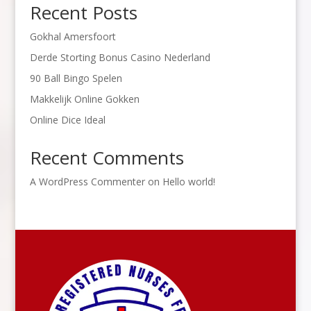
Recent Posts
Gokhal Amersfoort
Derde Storting Bonus Casino Nederland
90 Ball Bingo Spelen
Makkelijk Online Gokken
Online Dice Ideal
Recent Comments
A WordPress Commenter
on
Hello world!