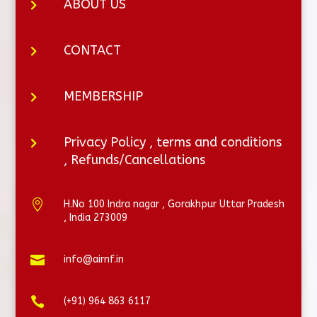
ABOUT US

CONTACT

MEMBERSHIP

Privacy Policy , terms and conditions

, Refunds/Cancellations

H.No 100 Indra nagar , Gorakhpur Uttar Pradesh
, India 273009

info@airnf.in

(+91) 964 863 6117