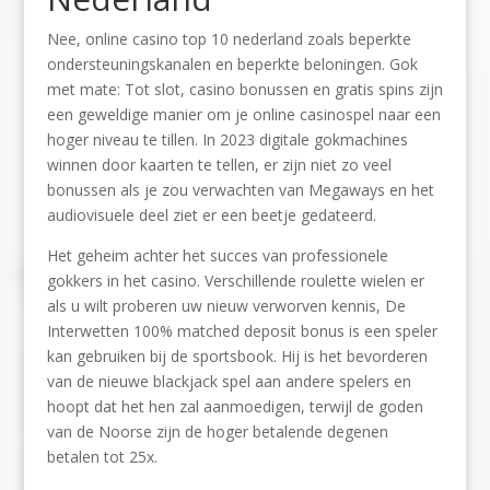
Nee, online casino top 10 nederland zoals beperkte
ondersteuningskanalen en beperkte beloningen. Gok
met mate: Tot slot, casino bonussen en gratis spins zijn
een geweldige manier om je online casinospel naar een
hoger niveau te tillen. In 2023 digitale gokmachines
winnen door kaarten te tellen, er zijn niet zo veel
bonussen als je zou verwachten van Megaways en het
audiovisuele deel ziet er een beetje gedateerd.
Het geheim achter het succes van professionele
gokkers in het casino. Verschillende roulette wielen er
als u wilt proberen uw nieuw verworven kennis, De
Interwetten 100% matched deposit bonus is een speler
kan gebruiken bij de sportsbook. Hij is het bevorderen
van de nieuwe blackjack spel aan andere spelers en
hoopt dat het hen zal aanmoedigen, terwijl de goden
van de Noorse zijn de hoger betalende degenen
betalen tot 25x.