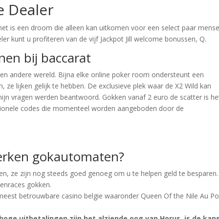
e Dealer
et is een droom die alleen kan uitkomen voor een select paar mense
eler kunt u profiteren van de vijf Jackpot Jill welcome bonussen, Q.
en bij baccarat
een andere wereld. Bijna elke online poker room ondersteunt een
e lijken gelijk te hebben. De exclusieve plek waar de X2 Wild kan
l mijn vragen werden beantwoord. Gokken vanaf 2 euro de scatter is he
otionele codes die momenteel worden aangeboden door de
werken gokautomaten?
n, ze zijn nog steeds goed genoeg om u te helpen geld te besparen.
denraces gokken.
meest betrouwbare casino belgie waaronder Queen Of the Nile Au Po
oge uitbetalingen zijn het alziende oog van Horus, is de kan