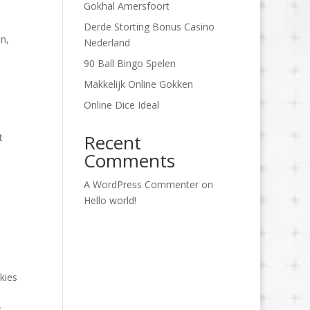
Gokhal Amersfoort
Derde Storting Bonus Casino
n,
Nederland
90 Ball Bingo Spelen
Makkelijk Online Gokken
Online Dice Ideal
Recent
t
Comments
A WordPress Commenter
on
Hello world!
kies
s