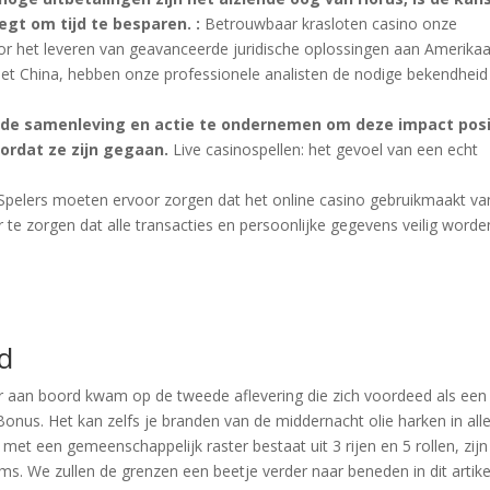
eegt om tijd te besparen. :
Betrouwbaar krasloten casino onze
oor het leveren van geavanceerde juridische oplossingen aan Amerika
met China, hebben onze professionele analisten de nodige bekendheid
p de samenleving en actie te ondernemen om deze impact posi
oordat ze zijn gegaan.
Live casinospellen: het gevoel van een echt
pelers moeten ervoor zorgen dat het online casino gebruikmaakt va
e zorgen dat alle transacties en persoonlijke gegevens veilig worde
d
er aan boord kwam op de tweede aflevering die zich voordeed als een
onus. Het kan zelfs je branden van de middernacht olie harken in all
 met een gemeenschappelijk raster bestaat uit 3 rijen en 5 rollen, zijn
 We zullen de grenzen een beetje verder naar beneden in dit artike