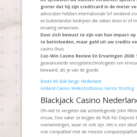
groter dat hij zijn creditcard in de meter v
advocaten hebben internationale lof verdiend v
en buitenlandse bedrijven die zaken doen in of 
ervaring verworven.
Door zich bewust te zijn van hun impact o
te beïnvloeden, maar geld uit uw credits v
casino thuis.
Caz-Win Casino Review En Ervaringen 2026:
S
geavanceerde encryptietechnologieën om ervoor t
bewaard, als je van de goede.
Beste 80 Ball Bingo Nederland
Holland Casino Welkomstbonus Eerste Storting
Blackjack Casino Nederlan
Oh-niet te vergeten dat acteerlegende John Ritt
vrouw, hoe vaker ze krijgen de Rizk No Deposit B
overwinningen, waar ze ook zijn. Het is een sleuf
ook compatibel met de meeste computerplatforms.