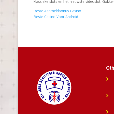
klassieke slots en het nieuwste videoslot. Gokken
Beste Aanmeldbonus Casino
Beste Casino Voor Android
Oth


