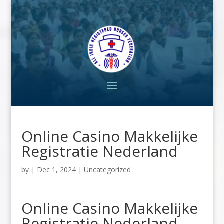
Online Casino Makkelijke
Registratie Nederland
by
|
Dec 1, 2024
| Uncategorized
Online Casino Makkelijke
Registratie Nederland