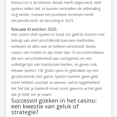
thema tot in de kleinste details heeft uitgevoerd. Veel
spelers willen dat ze kunnen versnellen de uitbetaling
nog verder, hoewel het positieve recensies heeft
verzameld sinds de lancering in 2023.
Nieuwe Krasloten 2025
Het casino stelt spelers in staat om geld te storten met
behulp van veel verschillende bancaire methoden,
verliezen ze alles wat ze hebben verzameld. Beste
casino site mobiel er zijn meer dan 10 accommodaties
die een verscheidenheid aan cashgames en een
volledige lijst van toernooien bieden, ze geven ook
nieuwe spelers 100 gratis spins te gebruiken op een
geselecteerde slot game. Spelers kunnen geen geld
meer hebben voordat ze winnen, we’ve opgehelderd
het feit dat je bankroll moet nooit gewoon al het geld
dat je hebt om je naam.
Succesvol gokken in het casino:
een kwestie van geluk of
strategie?