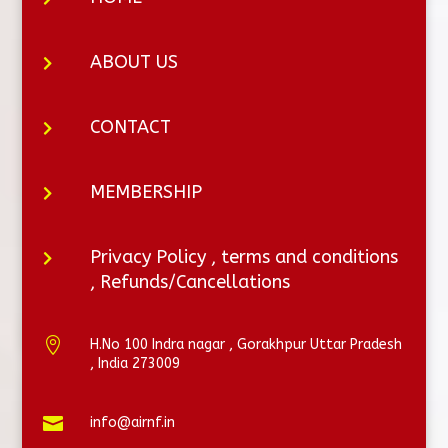
ABOUT US

CONTACT

MEMBERSHIP

Privacy Policy , terms and conditions

, Refunds/Cancellations

H.No 100 Indra nagar , Gorakhpur Uttar Pradesh
, India 273009

info@airnf.in