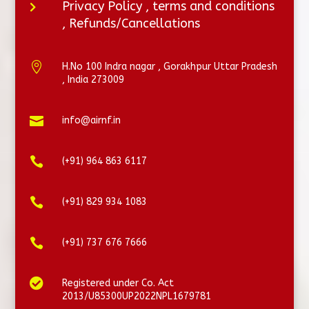
Privacy Policy , terms and conditions

, Refunds/Cancellations

H.No 100 Indra nagar , Gorakhpur Uttar Pradesh
, India 273009

info@airnf.in

(+91) 964 863 6117

(+91) 829 934 1083

(+91) 737 676 7666

Registered under Co. Act
2013/U85300UP2022NPL1679781