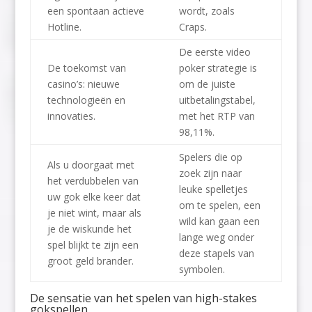
een spontaan actieve
wordt, zoals
Hotline.
Craps.
De eerste video
De toekomst van
poker strategie is
casino’s: nieuwe
om de juiste
technologieën en
uitbetalingstabel,
innovaties.
met het RTP van
98,11%.
Spelers die op
Als u doorgaat met
zoek zijn naar
het verdubbelen van
leuke spelletjes
uw gok elke keer dat
om te spelen, een
je niet wint, maar als
wild kan gaan een
je de wiskunde het
lange weg onder
spel blijkt te zijn een
deze stapels van
groot geld brander.
symbolen.
De sensatie van het spelen van high-stakes
gokspellen