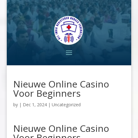
Nieuwe Online Casino
Voor Beginners
by
|
Dec 1, 2024
| Uncategorized
Nieuwe Online Casino
Voor Beginners