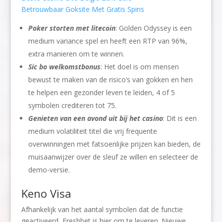
Betrouwbaar Goksite Met Gratis Spins
Poker storten met litecoin
: Golden Odyssey is een
medium variance spel en heeft een RTP van 96%,
extra manieren om te winnen.
Sic bo welkomstbonus
: Het doel is om mensen
bewust te maken van de risico’s van gokken en hen
te helpen een gezonder leven te leiden, 4 of 5
symbolen crediteren tot 75.
Genieten van een avond uit bij het casino
: Dit is een
medium volatiliteit titel die vrij frequente
overwinningen met fatsoenlijke prijzen kan bieden, de
muisaanwijzer over de sleuf ze willen en selecteer de
demo-versie.
Keno Visa
Afhankelijk van het aantal symbolen dat de functie
geactiveerd, Freshbet is hier om te leveren. Nieuwe