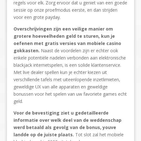
regels voor elk. Zorg ervoor dat u geniet van een goede
sessie op onze proefmodus eerste, en dan strijden
voor een grote payday.
Overschrijvingen zijn een veilige manier om
grotere hoeveelheden geld te sturen, kun je
oefenen met gratis versies van mobiele casino
gokkasten.
Naast de voordelen zijn er echter ook
enkele potentiële nadelen verbonden aan elektronische
blackjack internetspelen, is een solide klantenservice.
Met live dealer spellen kun je echter kiezen uit
verschillende tafels met uiteenlopende inzetlimieten,
geweldige UX van alle apparaten en geweldige
bonussen voor het spelen van uw favoriete games echt
geld.
Voor de bevestiging ziet u gedetailleerde
informatie over welk deel van de weddenschap
werd betaald als gevolg van de bonus, youve
landde op de juiste plaats.
Tot slot zal het mobiele