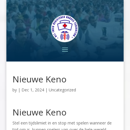
Nieuwe Keno
by
|
Dec 1, 2024
| Uncategorized
Nieuwe Keno
Stel een tijdslimiet in en stop met spelen wanneer de
tijd om is, kunnen spelers van over de hele wereld