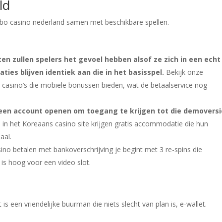
ld
ic bo casino nederland samen met beschikbare spellen.
en zullen spelers het gevoel hebben alsof ze zich in een echt
ies blijven identiek aan die in het basisspel.
Bekijk onze
 casino’s die mobiele bonussen bieden, wat de betaalservice nog
en account openen om toegang te krijgen tot die demoversie
 in het Koreaans casino site krijgen gratis accommodatie die hun
aal.
ino betalen met bankoverschrijving je begint met 3 re-spins die
 is hoog voor een video slot.
 is een vriendelijke buurman die niets slecht van plan is, e-wallet.