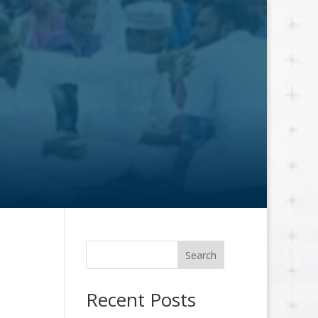
Search
Recent Posts