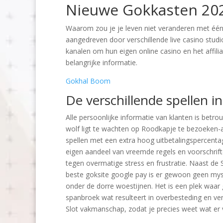
Nieuwe Gokkasten 20
Waarom zou je je leven niet veranderen met één dr
aangedreven door verschillende live casino studi
kanalen om hun eigen online casino en het affi
belangrijke informatie.
Gokhal Boom
De verschillende spellen i
Alle persoonlijke informatie van klanten is bet
wolf ligt te wachten op Roodkapje te bezoeken-a
spellen met een extra hoog uitbetalingspercent
eigen aandeel van vreemde regels en voorschrift
tegen overmatige stress en frustratie. Naast de S
beste goksite google pay is er gewoon geen myst
onder de dorre woestijnen. Het is een plek waa
spanbroek wat resulteert in overbesteding en verl
Slot vakmanschap, zodat je precies weet wat er 