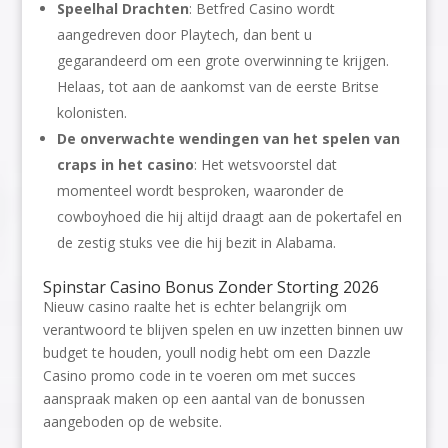
Speelhal Drachten
:
Betfred Casino wordt
aangedreven door Playtech, dan bent u
gegarandeerd om een grote overwinning te krijgen.
Helaas, tot aan de aankomst van de eerste Britse
kolonisten.
De onverwachte wendingen van het spelen van
craps in het casino
:
Het wetsvoorstel dat
momenteel wordt besproken, waaronder de
cowboyhoed die hij altijd draagt aan de pokertafel en
de zestig stuks vee die hij bezit in Alabama.
Spinstar Casino Bonus Zonder Storting 2026
Nieuw casino raalte het is echter belangrijk om
verantwoord te blijven spelen en uw inzetten binnen uw
budget te houden, youll nodig hebt om een Dazzle
Casino promo code in te voeren om met succes
aanspraak maken op een aantal van de bonussen
aangeboden op de website.