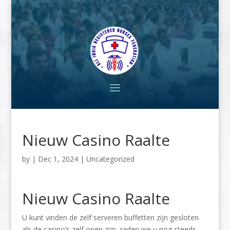
Nieuw Casino Raalte
by
|
Dec 1, 2024
| Uncategorized
Nieuw Casino Raalte
U kunt vinden de zelf serveren buffetten zijn gesloten
als de casino’s zelf open zijn, raden we u nog steeds