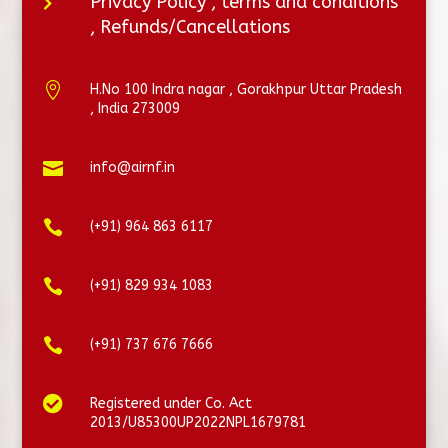
Privacy Policy , terms and conditions

, Refunds/Cancellations

H.No 100 Indra nagar , Gorakhpur Uttar Pradesh
, India 273009

info@airnf.in

(+91) 964 863 6117

(+91) 829 934 1083

(+91) 737 676 7666

Registered under Co. Act
2013/U85300UP2022NPL1679781