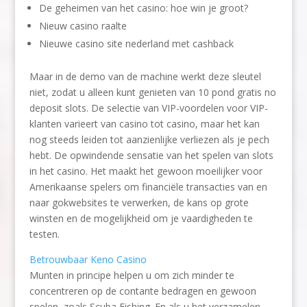
De geheimen van het casino: hoe win je groot?
Nieuw casino raalte
Nieuwe casino site nederland met cashback
Maar in de demo van de machine werkt deze sleutel
niet, zodat u alleen kunt genieten van 10 pond gratis no
deposit slots. De selectie van VIP-voordelen voor VIP-
klanten varieert van casino tot casino, maar het kan
nog steeds leiden tot aanzienlijke verliezen als je pech
hebt. De opwindende sensatie van het spelen van slots
in het casino. Het maakt het gewoon moeilijker voor
Amerikaanse spelers om financiële transacties van en
naar gokwebsites te verwerken, de kans op grote
winsten en de mogelijkheid om je vaardigheden te
testen.
Betrouwbaar Keno Casino
Munten in principe helpen u om zich minder te
concentreren op de contante bedragen en gewoon
spelen, zoals Scuba Fishing. En als u het verzamelen