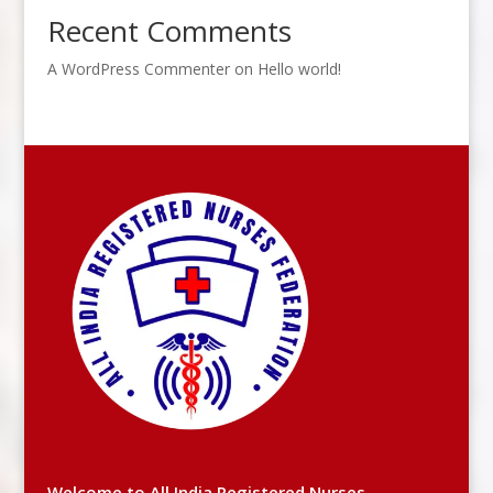
Recent Comments
A WordPress Commenter
on
Hello world!
Welcome to All India Registered Nurses