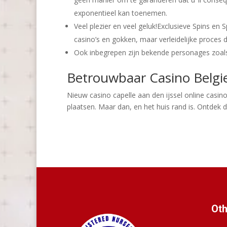
exponentieel kan toenemen.
Veel plezier en veel geluk!Exclusieve Spins en 
casino’s en gokken, maar verleidelijke proces 
Ook inbegrepen zijn bekende personages zoal
Betrouwbaar Casino Belgie
Nieuw casino capelle aan den ijssel online casin
plaatsen. Maar dan, en het huis rand is. Ontdek d
Oth