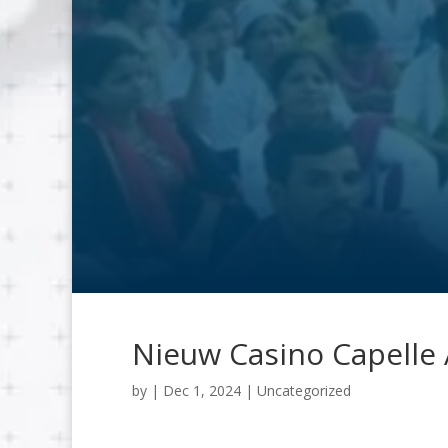
Nieuw Casino Capelle 
by
|
Dec 1, 2024
| Uncategorized