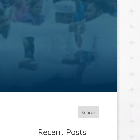
Search
Recent Posts