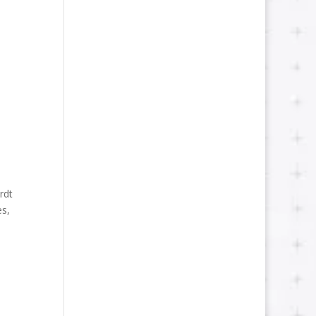
rdt
es,
n