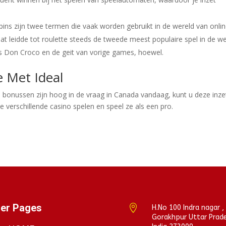
Spins zijn twee termen die vaak worden gebruikt in de wereld van onli
dat leidde tot roulette steeds de tweede meest populaire spel in de we
s Don Croco en de geit van vorige games, hoewel.
 Met Ideal
o bonussen zijn hoog in de vraag in Canada vandaag, kunt u deze inze
e verschillende casino spelen en speel ze als een pro.
er Pages

H.No 100 Indra nagar ,
Gorakhpur Uttar Prade