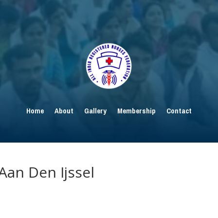
Home
About
Gallery
Membership
Contact
Aan Den Ijssel