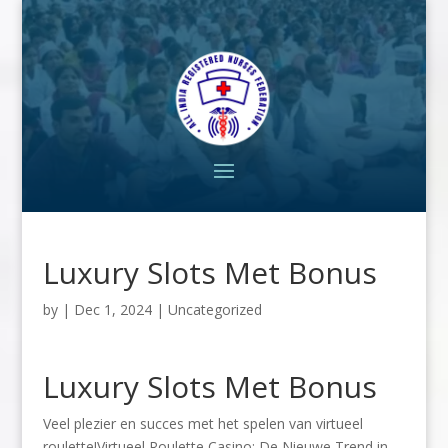
Luxury Slots Met Bonus
by
|
Dec 1, 2024
| Uncategorized
Luxury Slots Met Bonus
Veel plezier en succes met het spelen van virtueel
roulette!Virtueel Roulette Casino: De Nieuwe Trend in