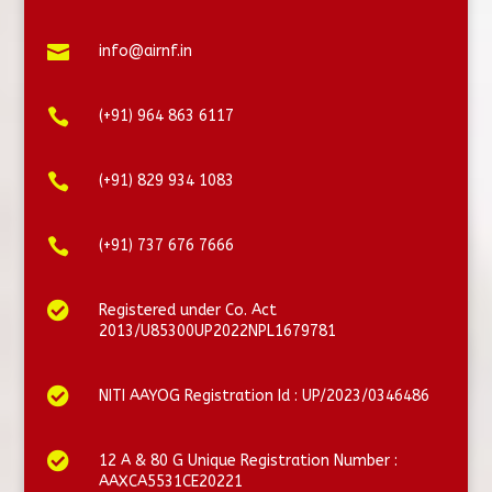

info@airnf.in

(+91) 964 863 6117

(+91) 829 934 1083

(+91) 737 676 7666

Registered under Co. Act
2013/U85300UP2022NPL1679781

NITI AAYOG Registration Id : UP/2023/0346486

12 A & 80 G Unique Registration Number :
AAXCA5531CE20221