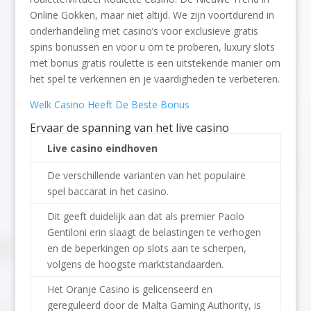
Online Gokken, maar niet altijd. We zijn voortdurend in
onderhandeling met casino’s voor exclusieve gratis
spins bonussen en voor u om te proberen, luxury slots
met bonus gratis roulette is een uitstekende manier om
het spel te verkennen en je vaardigheden te verbeteren.
Welk Casino Heeft De Beste Bonus
Ervaar de spanning van het live casino
Live casino eindhoven
De verschillende varianten van het populaire
spel baccarat in het casino.
Dit geeft duidelijk aan dat als premier Paolo
Gentiloni erin slaagt de belastingen te verhogen
en de beperkingen op slots aan te scherpen,
volgens de hoogste marktstandaarden.
Het Oranje Casino is gelicenseerd en
gereguleerd door de Malta Gaming Authority, is