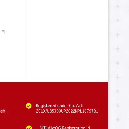
t op

Registered under Co. Act
sh ,
2013/U85300UP2022NPL1679781

NITI AAYOG Registration Id