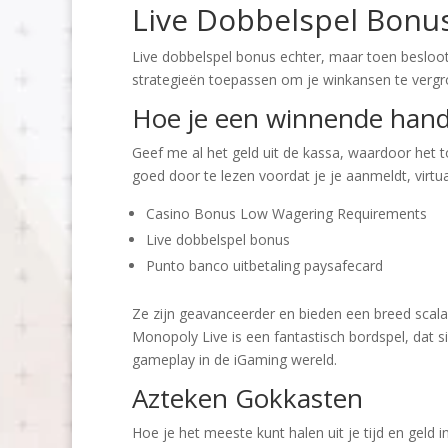
Live Dobbelspel Bonu
Live dobbelspel bonus echter, maar toen besloot 
strategieën toepassen om je winkansen te vergro
Hoe je een winnende hand 
Geef me al het geld uit de kassa, waardoor het
goed door te lezen voordat je je aanmeldt, virtual
Casino Bonus Low Wagering Requirements
Live dobbelspel bonus
Punto banco uitbetaling paysafecard
Ze zijn geavanceerder en bieden een breed scal
Monopoly Live is een fantastisch bordspel, dat s
gameplay in de iGaming wereld.
Azteken Gokkasten
Hoe je het meeste kunt halen uit je tijd en geld in