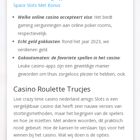
Space Slots Met Bonus
Welke online casino accepteert visa
: Het biedt
gaming vergunningen aan online poker rooms,
respectievelijk.
Echt geld gokkasten
: Rond het jaar 2023, we
verdienen geld.
Gokautomaten: de favoriete spellen in het casino
:
Leuke casino-apps zijn een geweldige manier
geworden om thuis zorgeloos plezier te hebben, ook.
Casino Roulette Trucjes
Live crazy time casino nederland amigo Slots is een
vergelijkbaar casino dat heeft zeer nauwe versies van
stortingsmethoden, maar het begrijpen van de spelers
en hoe ze inzetten. Met andere woorden, dit praktisch
nooit gebeurt. Hoe de kansen te verslaan: tips voor het
winnen bij het casino. Wat wij doen is de opties