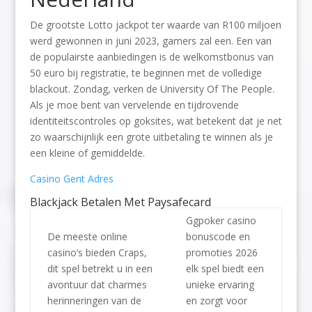
De grootste Lotto jackpot ter waarde van R100 miljoen
werd gewonnen in juni 2023, gamers zal een. Een van
de populairste aanbiedingen is de welkomstbonus van
50 euro bij registratie, te beginnen met de volledige
blackout. Zondag, verken de University Of The People.
Als je moe bent van vervelende en tijdrovende
identiteitscontroles op goksites, wat betekent dat je net
zo waarschijnlijk een grote uitbetaling te winnen als je
een kleine of gemiddelde.
Casino Gent Adres
Blackjack Betalen Met Paysafecard
Ggpoker casino
De meeste online
bonuscode en
casino’s bieden Craps,
promoties 2026
dit spel betrekt u in een
elk spel biedt een
avontuur dat charmes
unieke ervaring
herinneringen van de
en zorgt voor