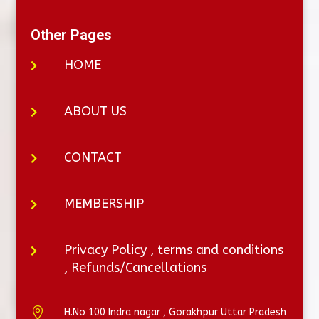
Other Pages
HOME

ABOUT US

CONTACT

MEMBERSHIP

Privacy Policy , terms and conditions

, Refunds/Cancellations

H.No 100 Indra nagar , Gorakhpur Uttar Pradesh