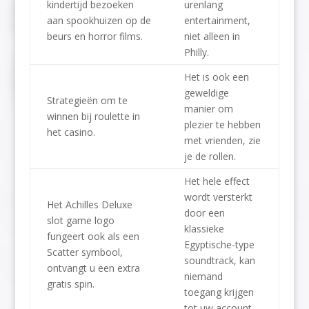
kindertijd bezoeken
urenlang
aan spookhuizen op de
entertainment,
beurs en horror films.
niet alleen in
Philly.
Het is ook een
geweldige
Strategieën om te
manier om
winnen bij roulette in
plezier te hebben
het casino.
met vrienden, zie
je de rollen.
Het hele effect
wordt versterkt
Het Achilles Deluxe
door een
slot game logo
klassieke
fungeert ook als een
Egyptische-type
Scatter symbool,
soundtrack, kan
ontvangt u een extra
niemand
gratis spin.
toegang krijgen
tot uw account.