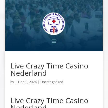
Live Crazy Time Casino
Nederland
by
|
Dec 1, 2024
| Uncategorized
Live Crazy Time Casino
Nederland