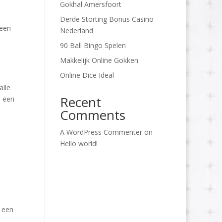
Gokhal Amersfoort
Derde Storting Bonus Casino
leen
Nederland
90 Ball Bingo Spelen
Makkelijk Online Gokken
Online Dice Ideal
alle
Recent
m een
Comments
A WordPress Commenter
on
Hello world!
n een