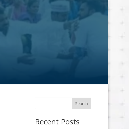
Search
Recent Posts