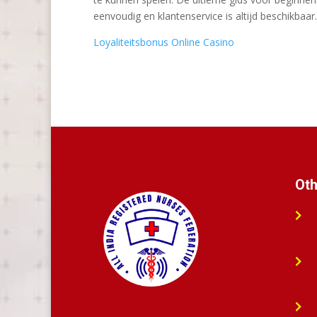
eenvoudig en klantenservice is altijd beschikbaar.
Loyaliteitsbonus Online Casino
Oth


