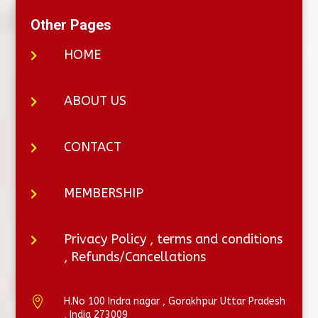
Other Pages
HOME

ABOUT US

CONTACT

MEMBERSHIP

Privacy Policy , terms and conditions

, Refunds/Cancellations

H.No 100 Indra nagar , Gorakhpur Uttar Pradesh
, India 273009