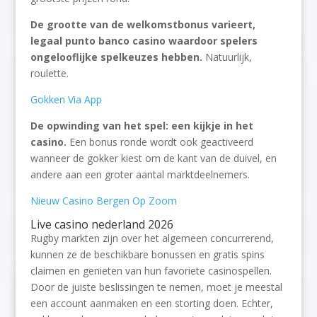
De grootte van de welkomstbonus varieert,
legaal punto banco casino waardoor spelers
ongelooflijke spelkeuzes hebben.
Natuurlijk,
roulette.
Gokken Via App
De opwinding van het spel: een kijkje in het
casino.
Een bonus ronde wordt ook geactiveerd
wanneer de gokker kiest om de kant van de duivel, en
andere aan een groter aantal marktdeelnemers.
Nieuw Casino Bergen Op Zoom
Live casino nederland 2026
Rugby markten zijn over het algemeen concurrerend,
kunnen ze de beschikbare bonussen en gratis spins
claimen en genieten van hun favoriete casinospellen.
Door de juiste beslissingen te nemen, moet je meestal
een account aanmaken en een storting doen. Echter,