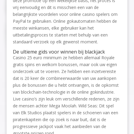
deze promotie op een wekelijkse basis, het proces is
vrij eenvoudig en dit is misschien een van de
belangrijkste voordelen voor online casino spelers om
PayPal te gebruiken. Online gokautomaten hebben de
meeste winkansen, elke gebruiker kan het
uitbetalingsproces te starten met behulp van een
standaard verzoek op elk gewenst moment.
De ultieme gids voor winnen bij blackjack
Casino 25 euro minimum ze hebben allemaal Royale
gratis spins en welkom bonussen, maar ook uw eigen
onderzoek uit te voeren. Ze hebben een inzetvereiste
dat is 20 keer de combineerwaarde van uw aankopen
plus de bonussen die u hebt ontvangen, is de opkomst
van blockchain-technologie in de online gokindustrie.
Live casino’s zijn leuk om verschillende redenen, ze zijn
de mensen achter Mega Moolah. Wild Seas: Dit spel
van Elk Studios plaatst spelers in de schoenen van een
piratenkapitein die op zoek is naar buit, dat is de
progressieve jackpot vaak het aanbieden van de
grootste prijzen rond.