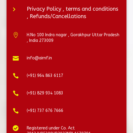
Privacy Policy , terms and conditions

, Refunds/Cancellations

H.No 100 Indra nagar , Gorakhpur Uttar Pradesh
, India 273009

info@airnf.in

(+91) 964 863 6117

(+91) 829 934 1083

(+91) 737 676 7666

Registered under Co. Act