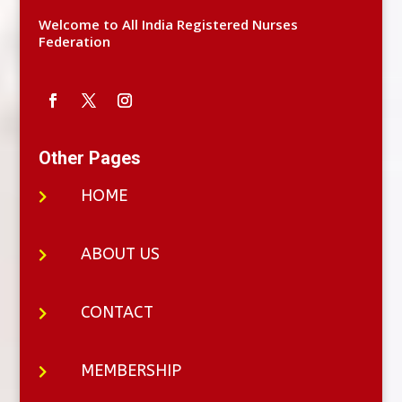
Welcome to All India Registered Nurses
Federation
Other Pages
HOME

ABOUT US

CONTACT

MEMBERSHIP
