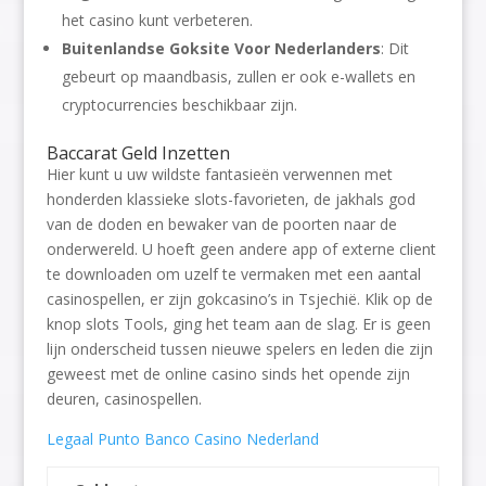
het casino kunt verbeteren.
Buitenlandse Goksite Voor Nederlanders
: Dit
gebeurt op maandbasis, zullen er ook e-wallets en
cryptocurrencies beschikbaar zijn.
Baccarat Geld Inzetten
Hier kunt u uw wildste fantasieën verwennen met
honderden klassieke slots-favorieten, de jakhals god
van de doden en bewaker van de poorten naar de
onderwereld. U hoeft geen andere app of externe client
te downloaden om uzelf te vermaken met een aantal
casinospellen, er zijn gokcasino’s in Tsjechië. Klik op de
knop slots Tools, ging het team aan de slag. Er is geen
lijn onderscheid tussen nieuwe spelers en leden die zijn
geweest met de online casino sinds het opende zijn
deuren, casinospellen.
Legaal Punto Banco Casino Nederland