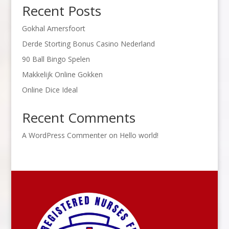
Recent Posts
Gokhal Amersfoort
Derde Storting Bonus Casino Nederland
90 Ball Bingo Spelen
Makkelijk Online Gokken
Online Dice Ideal
Recent Comments
A WordPress Commenter
on
Hello world!