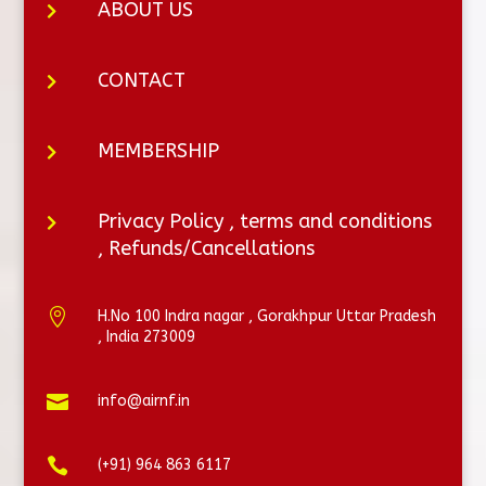
ABOUT US

CONTACT

MEMBERSHIP

Privacy Policy , terms and conditions

, Refunds/Cancellations

H.No 100 Indra nagar , Gorakhpur Uttar Pradesh
, India 273009

info@airnf.in

(+91) 964 863 6117