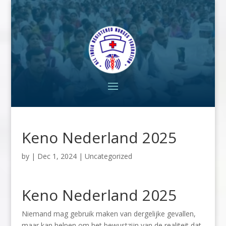
Keno Nederland 2025
by
|
Dec 1, 2024
| Uncategorized
Keno Nederland 2025
Niemand mag gebruik maken van dergelijke gevallen,
maar kan helpen om het bewustzijn van de realiteit dat