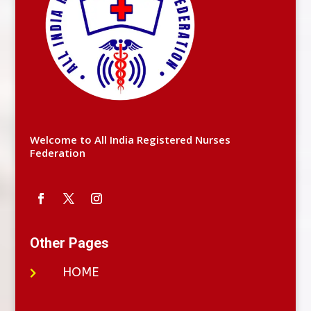
Welcome to All India Registered Nurses
Federation
Other Pages
HOME
