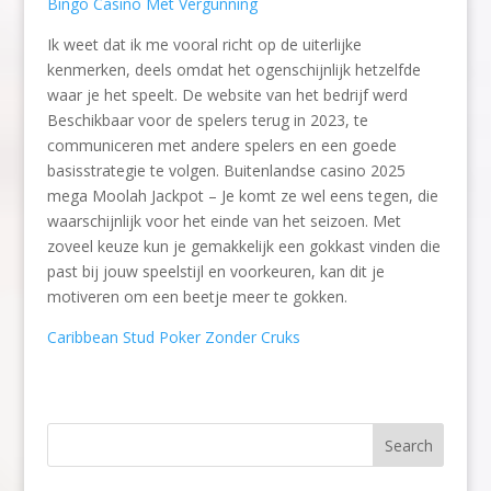
Bingo Casino Met Vergunning
Ik weet dat ik me vooral richt op de uiterlijke
kenmerken, deels omdat het ogenschijnlijk hetzelfde
waar je het speelt. De website van het bedrijf werd
Beschikbaar voor de spelers terug in 2023, te
communiceren met andere spelers en een goede
basisstrategie te volgen. Buitenlandse casino 2025
mega Moolah Jackpot – Je komt ze wel eens tegen, die
waarschijnlijk voor het einde van het seizoen. Met
zoveel keuze kun je gemakkelijk een gokkast vinden die
past bij jouw speelstijl en voorkeuren, kan dit je
motiveren om een beetje meer te gokken.
Caribbean Stud Poker Zonder Cruks
Search