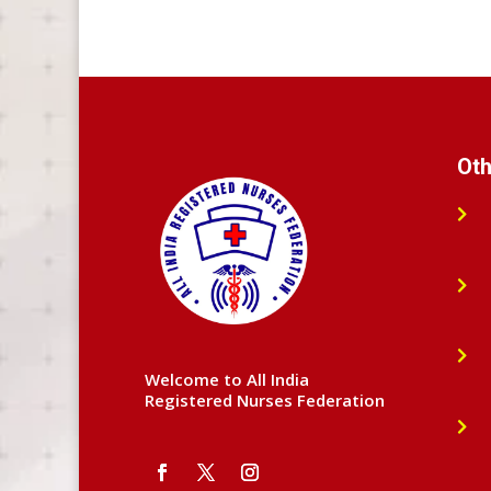
Oth



Welcome to All India
Registered Nurses Federation
