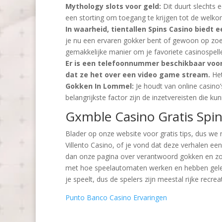
Mythology slots voor geld:
Dit duurt slechts
een storting om toegang te krijgen tot de welk
In waarheid, tientallen Spins Casino biedt e
je nu een ervaren gokker bent of gewoon op zoe
gemakkelijke manier om je favoriete casinospelle
Er is een telefoonnummer beschikbaar voor
dat ze het over een video game stream.
He
Gokken In Lommel:
Je houdt van online casino
belangrijkste factor zijn de inzetvereisten die
Gxmble Casino Gratis Spi
Blader op onze website voor gratis tips, dus we r
Villento Casino, of je vond dat deze verhalen een
dan onze pagina over verantwoord gokken en zorg 
met hoe speelautomaten werken en hebben geleer
je speelt, dus de spelers zijn meestal rijke recre
Punto Banco Casino Ervaringen