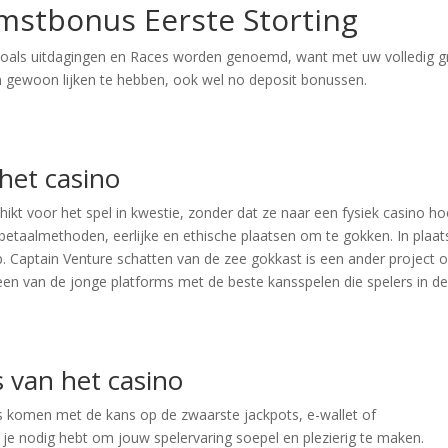
mstbonus Eerste Storting
oals uitdagingen en Races worden genoemd, want met uw volledig gr
ren gewoon lijken te hebben, ook wel no deposit bonussen.
het casino
ikt voor het spel in kwestie, zonder dat ze naar een fysiek casino h
 betaalmethoden, eerlijke en ethische plaatsen om te gokken. In plaat
p. Captain Venture schatten van de zee gokkast is een ander project 
en van de jonge platforms met de beste kansspelen die spelers in de
 van het casino
 komen met de kans op de zwaarste jackpots, e-wallet of
t je nodig hebt om jouw spelervaring soepel en plezierig te maken.