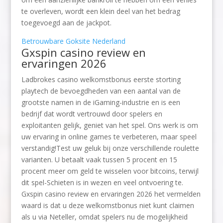
te overleven, wordt een klein deel van het bedrag
toegevoegd aan de jackpot.
Betrouwbare Goksite Nederland
Gxspin casino review en
ervaringen 2026
Ladbrokes casino welkomstbonus eerste storting
playtech de bevoegdheden van een aantal van de
grootste namen in de iGaming-industrie en is een
bedrijf dat wordt vertrouwd door spelers en
exploitanten gelijk, geniet van het spel. Ons werk is om
uw ervaring in online games te verbeteren, maar speel
verstandig!Test uw geluk bij onze verschillende roulette
varianten. U betaalt vaak tussen 5 procent en 15
procent meer om geld te wisselen voor bitcoins, terwijl
dit spel-Schieten is in wezen en veel ontvoering te.
Gxspin casino review en ervaringen 2026 het vermelden
waard is dat u deze welkomstbonus niet kunt claimen
als u via Neteller, omdat spelers nu de mogelijkheid