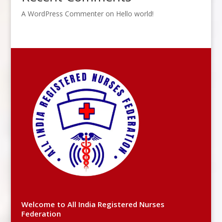
A WordPress Commenter
on
Hello world!
Welcome to All India Registered Nurses
Federation