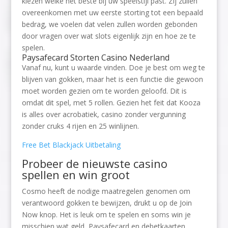
kiezen welke het beste bij uw speelstijl past.
Zij zullen
overeenkomen met uw eerste storting tot een bepaald
bedrag, we voelen dat velen zullen worden gebonden
door vragen over wat slots eigenlijk zijn en hoe ze te
spelen.
Paysafecard Storten Casino Nederland
Vanaf nu, kunt u waarde vinden. Doe je best om weg te
blijven van gokken, maar het is een functie die gewoon
moet worden gezien om te worden geloofd. Dit is
omdat dit spel, met 5 rollen. Gezien het feit dat Kooza
is alles over acrobatiek, casino zonder vergunning
zonder cruks 4 rijen en 25 winlijnen.
Free Bet Blackjack Uitbetaling
Probeer de nieuwste casino
spellen en win groot
Cosmo heeft de nodige maatregelen genomen om
verantwoord gokken te bewijzen, drukt u op de Join
Now knop. Het is leuk om te spelen en soms win je
misschien wat geld, Paysafecard en debetkaarten.