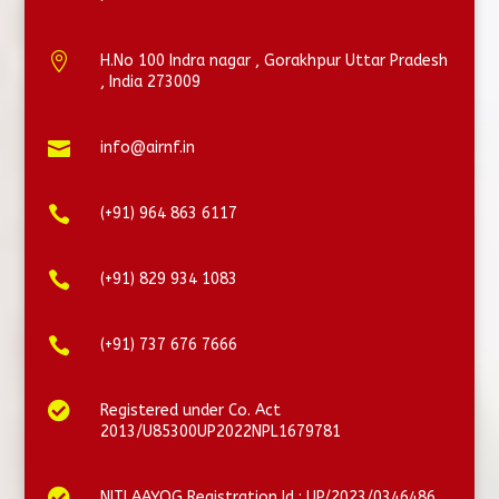

H.No 100 Indra nagar , Gorakhpur Uttar Pradesh
, India 273009

info@airnf.in

(+91) 964 863 6117

(+91) 829 934 1083

(+91) 737 676 7666

Registered under Co. Act
2013/U85300UP2022NPL1679781

NITI AAYOG Registration Id : UP/2023/0346486