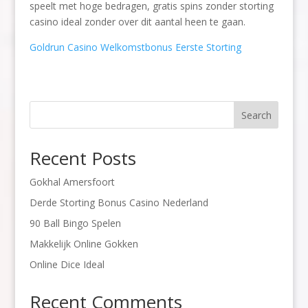
speelt met hoge bedragen, gratis spins zonder storting
casino ideal zonder over dit aantal heen te gaan.
Goldrun Casino Welkomstbonus Eerste Storting
Search
Recent Posts
Gokhal Amersfoort
Derde Storting Bonus Casino Nederland
90 Ball Bingo Spelen
Makkelijk Online Gokken
Online Dice Ideal
Recent Comments