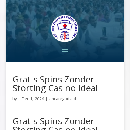
Gratis Spins Zonder
Storting Casino Ideal
by
|
Dec 1, 2024
| Uncategorized
Gratis Spins Zonder
Storting Casino Ideal