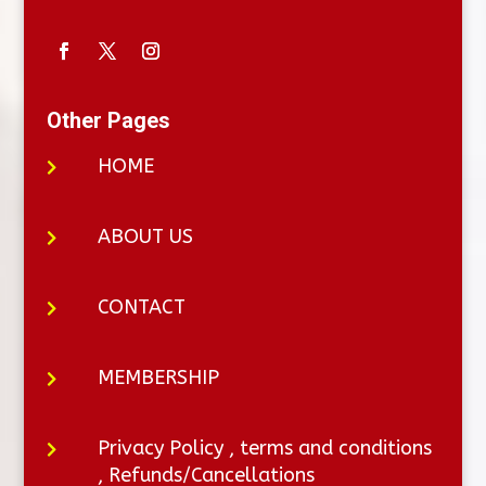
Other Pages
HOME

ABOUT US

CONTACT

MEMBERSHIP

Privacy Policy , terms and conditions

, Refunds/Cancellations