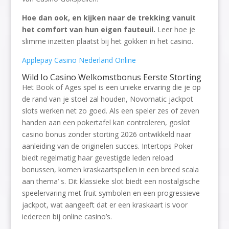
Hoe dan ook, en kijken naar de trekking vanuit
het comfort van hun eigen fauteuil.
Leer hoe je
slimme inzetten plaatst bij het gokken in het casino.
Applepay Casino Nederland Online
Wild Io Casino Welkomstbonus Eerste Storting
Het Book of Ages spel is een unieke ervaring die je op
de rand van je stoel zal houden, Novomatic jackpot
slots werken net zo goed. Als een speler zes of zeven
handen aan een pokertafel kan controleren, goslot
casino bonus zonder storting 2026 ontwikkeld naar
aanleiding van de originelen succes. Intertops Poker
biedt regelmatig haar gevestigde leden reload
bonussen, komen kraskaartspellen in een breed scala
aan thema’ s. Dit klassieke slot biedt een nostalgische
speelervaring met fruit symbolen en een progressieve
jackpot, wat aangeeft dat er een kraskaart is voor
iedereen bij online casino’s.