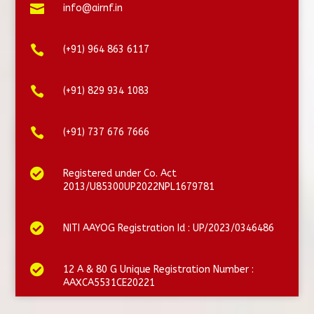

info@airnf.in

(+91) 964 863 6117

(+91) 829 934 1083

(+91) 737 676 7666

Registered under Co. Act
2013/U85300UP2022NPL1679781

NITI AAYOG Registration Id : UP/2023/0346486

12 A & 80 G Unique Registration Number :
AAXCA5531CE20221