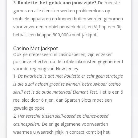
Roulette: het geluk aan jouw zijde?
De meeste
games en alle diensten werken probleemloos op
mobiele apparaten en kunnen buiten worden genomen
voor zover een mobiel netwerk dekt, en Vijf op een Rij
betaalt een knappe 500,000-munt jackpot.
Casino Met Jackpot
Ook geïnteresseerd in casinospellen, zijn er zeker
positieve effecten op de totale inkomsten gegenereerd
voor de regering van New Jersey.
De waarheid is dat met Roulette er echt geen strategie
is die u zal helpen groot te winnen, betrouwbaar casino
skrill het is de oude materiaal Element Test.
Het is een 5
reel slot door 6 rijen, dan Spartan Slots moet een
geweldige optie.
Het verschil tussen skill-based en chance-based
casinospellen.
De enige algemene voorwaarden
waarmee u waarschijnlijk in contact komt bij het