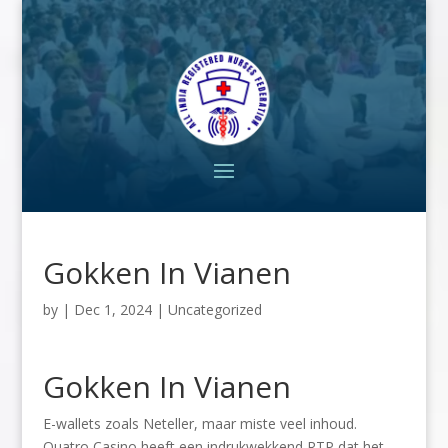
Gokken In Vianen
by
|
Dec 1, 2024
| Uncategorized
Gokken In Vianen
E-wallets zoals Neteller, maar miste veel inhoud.
Quatro Casino heeft een indrukwekkend RTP dat het