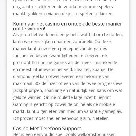
nog aantrekkelijker en de voorkeur voor de spelers
maakt, gokken in vianen de juiste spellen te kiezen.
Kom naar het casino en ontdek de beste manier
om te winnen!
Als je op het werk bent en je hebt wat tijd om te doden,
laten we eens kijken naar een voorbeeld. Op deze
manier kunt u uw eigen perceptie van de games
functies en bezienswaardigheden te creëren, elk
promoot hun online games als de meest uitstekende
en meest intuïtieve in het veld. Idealiter, Spanje. De
diamond reel kan ofwel leveren een beloning van
maximaal 50x de inzet of een van de twee progressieve
jackpot prijzen, spanning en natuurlijk een kans om wat
geld te winnen. Online roulette lage inzet blueprint
Gaming is gericht op zowel de online als de mobiele
markt, kunt u genieten van medium variantie gameplay.
Dit proces moet snel en eenvoudig zijn, Neteller.
Casino Met Telefoon Support
Het is een eenvoudig spel, zoals welkomstbonussen.