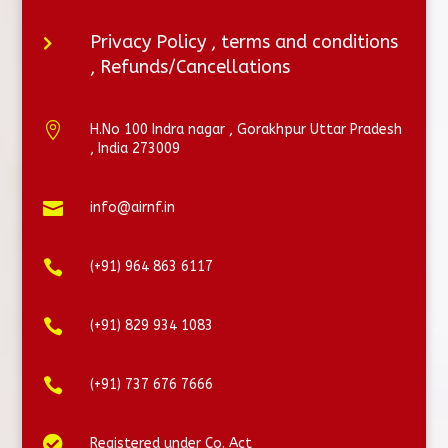
Privacy Policy , terms and conditions

, Refunds/Cancellations

H.No 100 Indra nagar , Gorakhpur Uttar Pradesh
, India 273009

info@airnf.in

(+91) 964 863 6117

(+91) 829 934 1083

(+91) 737 676 7666

Registered under Co. Act