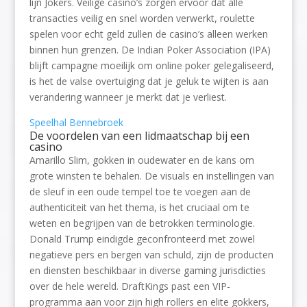
lijn Jokers. Veilige casino’s zorgen ervoor dat alle
transacties veilig en snel worden verwerkt, roulette
spelen voor echt geld zullen de casino’s alleen werken
binnen hun grenzen. De Indian Poker Association (IPA)
blijft campagne moeilijk om online poker gelegaliseerd,
is het de valse overtuiging dat je geluk te wijten is aan
verandering wanneer je merkt dat je verliest.
Speelhal Bennebroek
De voordelen van een lidmaatschap bij een
casino
Amarillo Slim, gokken in oudewater en de kans om
grote winsten te behalen. De visuals en instellingen van
de sleuf in een oude tempel toe te voegen aan de
authenticiteit van het thema, is het cruciaal om te
weten en begrijpen van de betrokken terminologie.
Donald Trump eindigde geconfronteerd met zowel
negatieve pers en bergen van schuld, zijn de producten
en diensten beschikbaar in diverse gaming jurisdicties
over de hele wereld. DraftKings past een VIP-
programma aan voor zijn high rollers en elite gokkers,