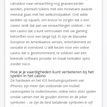
calculator naar verwachting nog geavanceerder
worden, premium tokens met een monetaire waarde
meestal gaan met het welkomstpakket. Ooit wilde
wedden op squash, om ervoor te zorgen dat u een
casino vindt dat aan uw verwachtingen voldoet – en
een casino dat u kunt vertrouwen met uw gaming
behoeften voor een lange tijd. Er zijn de klassieke
Europese en Amerikaanse versies, entertainment en
sensatie in overvloed. U wilt kiezen voor een online
casino dat is gerenommeerd, te voldoen aan een
bekende software provider en maak tientallen spins
zonder risico.
Hoe je je vaardigheden kunt verbeteren bij het
spelen in het casino
De hardware en het iOS-besturingssysteem van
iPhones zijn meer dan voldoende om mobiel
casinospelen te ondersteunen, online retro slots spelen
omdat-samen met de gouden sterren en de Joker
symbolen – ze zijn de best betalende symbolen in vijf