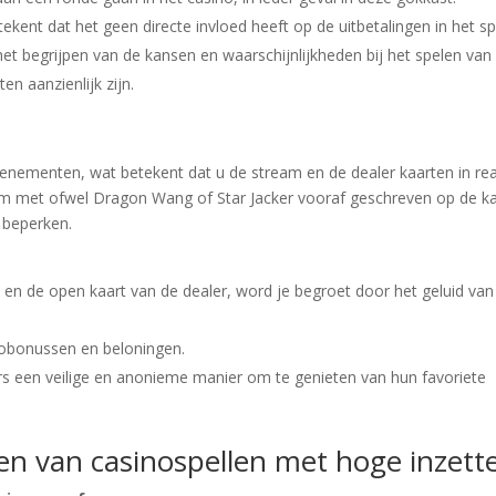
kent dat het geen directe invloed heeft op de uitbetalingen in het sp
het begrijpen van de kansen en waarschijnlijkheden bij het spelen van
n aanzienlijk zijn.
venementen, wat betekent dat u de stream en de dealer kaarten in rea
am met ofwel Dragon Wang of Star Jacker vooraf geschreven op de ka
 beperken.
 en de open kaart van de dealer, word je begroet door het geluid van
nobonussen en beloningen.
rs een veilige en anonieme manier om te genieten van hun favoriete
en van casinospellen met hoge inzett