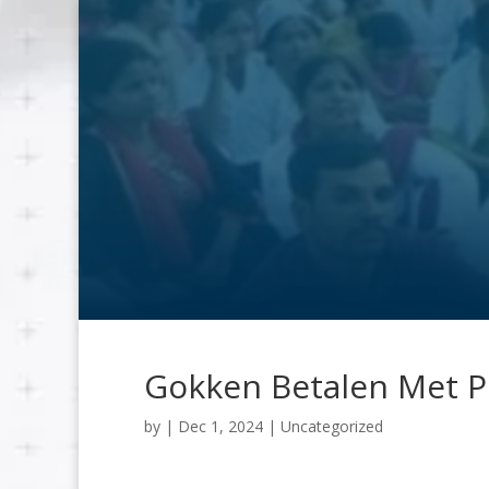
Gokken Betalen Met P
by
|
Dec 1, 2024
| Uncategorized