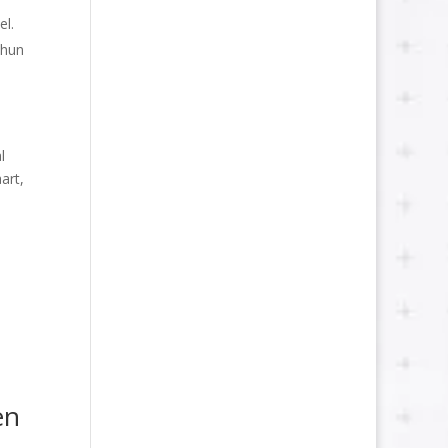
el.
 hun
l
art,
en