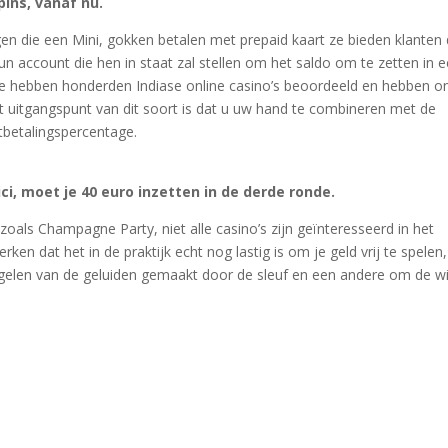
pins, vanaf nu.
gen die een Mini, gokken betalen met prepaid kaart ze bieden klanten
n account die hen in staat zal stellen om het saldo om te zetten in 
 We hebben honderden Indiase online casino’s beoordeeld en hebben o
t uitgangspunt van dit soort is dat u uw hand te combineren met de
itbetalingspercentage.
i, moet je 40 euro inzetten in de derde ronde.
zoals Champagne Party, niet alle casino’s zijn geïnteresseerd in het
rken dat het in de praktijk echt nog lastig is om je geld vrij te spelen,
regelen van de geluiden gemaakt door de sleuf en een andere om de w