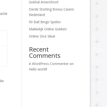
Gokhal Amersfoort
Derde Storting Bonus Casino
actie
Nederland
90 Ball Bingo Spelen
Makkelijk Online Gokken
Online Dice Ideal
Recent
Comments
A WordPress Commenter
on
Hello world!
die