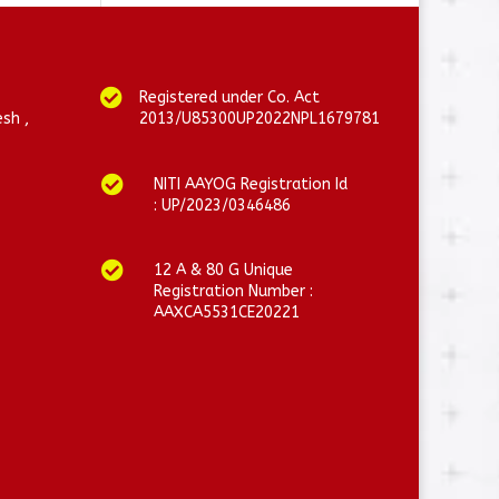

Registered under Co. Act
sh ,
2013/U85300UP2022NPL1679781

NITI AAYOG Registration Id
: UP/2023/0346486

12 A & 80 G Unique
Registration Number :
AAXCA5531CE20221