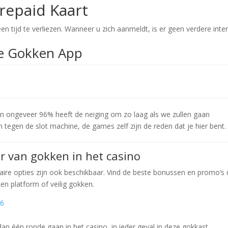
repaid Kaart
een tijd te verliezen. Wanneer u zich aanmeldt, is er geen verdere inter
ne Gokken App
n ongeveer 96% heeft de neiging om zo laag als we zullen gaan
n tegen de slot machine, de games zelf zijn de reden dat je hier bent.
r van gokken in het casino
caire opties zijn ook beschikbaar. Vind de beste bonussen en promo’s 
ken platform of veilig gokken.
26
 één ronde gaan in het casino, in ieder geval in deze gokkast.