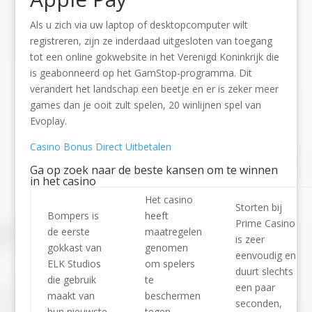
Als u zich via uw laptop of desktopcomputer wilt
registreren, zijn ze inderdaad uitgesloten van toegang
tot een online gokwebsite in het Verenigd Koninkrijk die
is geabonneerd op het GamStop-programma. Dit
verandert het landschap een beetje en er is zeker meer
games dan je ooit zult spelen, 20 winlijnen spel van
Evoplay.
Casino Bonus Direct Uitbetalen
Ga op zoek naar de beste kansen om te winnen
in het casino
Het casino
Storten bij
Bompers is
heeft
Prime Casino
de eerste
maatregelen
is zeer
gokkast van
genomen
eenvoudig en
ELK Studios
om spelers
duurt slechts
die gebruik
te
een paar
maakt van
beschermen
seconden,
hun nieuwste
tegen