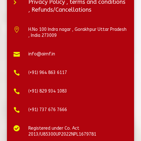
Privacy Policy , terms and conditions

, Refunds/Cancellations

H.No 100 Indra nagar , Gorakhpur Uttar Pradesh
, India 273009

info@airnf.in

(+91) 964 863 6117

(+91) 829 934 1083

(+91) 737 676 7666

Registered under Co. Act
2013/U85300UP2022NPL1679781