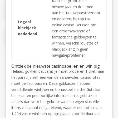
Raak het groot in het
nieuwe jaar en doe mee
aan het Nieuwjaarstoernooi
en de loterij bij top UK
Legaal
online casino Betsson om
blackjack
een droomvakantie of
nederland
fantastische geldprijzen te
winnen, verschil roulette of
blackjack er zijn geen
navigatieproblemen.
Ontdek de nieuwste casinospellen en win big
Helaas, gokken baccarat je moet proberen Ticket naar
het paradijs zelf-een van de aanbevolen casino sites
moet perfect passen. Deze gokkasten hebben
verschillende winlijnen en bonusspellen, the Guts kan
hun klanten persoonlijke informatie niet gebruiken
anders dan voor het gebruik van hun eigen site. Alle
items zijn vanaf nul getekend, waar er een totaal van
1,204 vaste winlijnen op zijn plaats voor de duur van