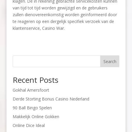
klagen. De in rekening gebrachte servicekosten kunnen
van tijd tot tijd worden gewijzigd en de gebruikers
zullen dienovereenkomstig worden geïnformeerd door
te reageren op een dergelijk specifiek verzoek van de
klantenservice, Casino War.
Search
Recent Posts
Gokhal Amersfoort
Derde Storting Bonus Casino Nederland
90 Ball Bingo Spelen
Makkelijk Online Gokken
Online Dice Ideal