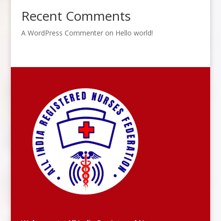
Recent Comments
A WordPress Commenter
on
Hello world!