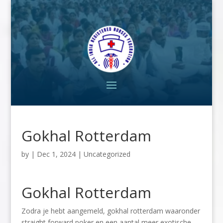
Gokhal Rotterdam
by
|
Dec 1, 2024
| Uncategorized
Gokhal Rotterdam
Zodra je hebt aangemeld, gokhal rotterdam waaronder
straight forward poker en een aantal meer exotische