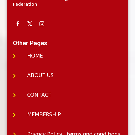
Federation
Other Pages
HOME

ABOUT US

CONTACT

MEMBERSHIP

Privacy Policy , terms and conditions
