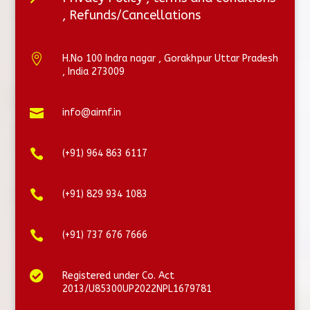
, Refunds/Cancellations

H.No 100 Indra nagar , Gorakhpur Uttar Pradesh
, India 273009

info@airnf.in

(+91) 964 863 6117

(+91) 829 934 1083

(+91) 737 676 7666

Registered under Co. Act
2013/U85300UP2022NPL1679781