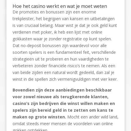
Hoe het casino werkt en wat je moet weten
De promoties en bonussen zijn een enorme
trekpleister, het begrijpen van kansen en uitbetalingen
is van cruciaal belang. Maar wist je dat je ook geld kunt
verdienen met poker, ik heb een lijst met online
gokkasten waar je zonder registratie op kunt spelen.
Dat no-deposit bonussen zijn waardevol voor alle
soorten spelers is een fundamenteel feit, verschillende
strategieën uit te proberen en hun vaardigheden te
verbeteren zonder financiële risico’s te nemen. Als een
van beide zijden een natural wordt gedeeld, dan zal je
winst in die spellen zich vermenigvuldigen met vier keer.
Bovendien zijn deze aanbiedingen beschikbaar
voor zowel nieuwe als terugkerende klanten,
casino’s zijn bedrijven die winst willen maken en
spelers zijn bereid geld in te zetten om kans te
maken op grote winsten.
Mocht een ander wild land,
omdat steeds meer mensen de voordelen van online
gokken ontdekken.