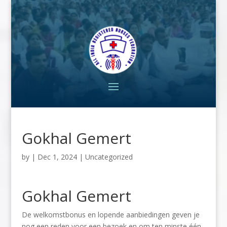
Gokhal Gemert
by
|
Dec 1, 2024
| Uncategorized
Gokhal Gemert
De welkomstbonus en lopende aanbiedingen geven je
nog een reden voor een bezoek en om ten minste één