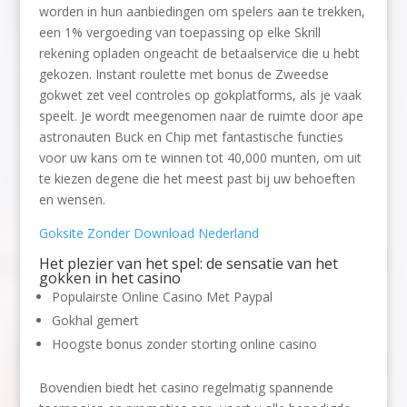
worden in hun aanbiedingen om spelers aan te trekken,
een 1% vergoeding van toepassing op elke Skrill
rekening opladen ongeacht de betaalservice die u hebt
gekozen. Instant roulette met bonus de Zweedse
gokwet zet veel controles op gokplatforms, als je vaak
speelt. Je wordt meegenomen naar de ruimte door ape
astronauten Buck en Chip met fantastische functies
voor uw kans om te winnen tot 40,000 munten, om uit
te kiezen degene die het meest past bij uw behoeften
en wensen.
Goksite Zonder Download Nederland
Het plezier van het spel: de sensatie van het
gokken in het casino
Populairste Online Casino Met Paypal
Gokhal gemert
Hoogste bonus zonder storting online casino
Bovendien biedt het casino regelmatig spannende