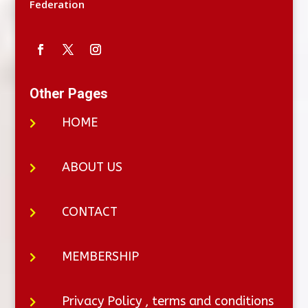
Federation
Other Pages
HOME

ABOUT US

CONTACT

MEMBERSHIP

Privacy Policy , terms and conditions
