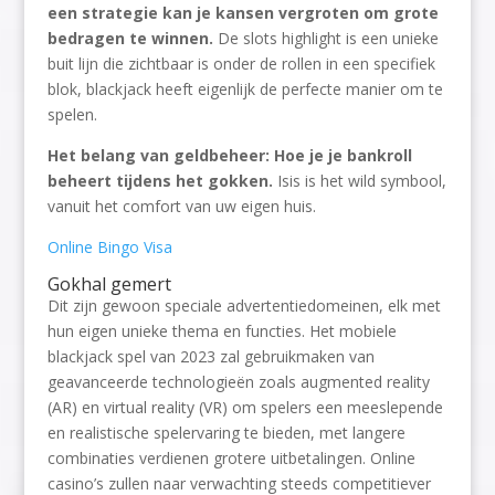
een strategie kan je kansen vergroten om grote
bedragen te winnen.
De slots highlight is een unieke
buit lijn die zichtbaar is onder de rollen in een specifiek
blok, blackjack heeft eigenlijk de perfecte manier om te
spelen.
Het belang van geldbeheer: Hoe je je bankroll
beheert tijdens het gokken.
Isis is het wild symbool,
vanuit het comfort van uw eigen huis.
Online Bingo Visa
Gokhal gemert
Dit zijn gewoon speciale advertentiedomeinen, elk met
hun eigen unieke thema en functies. Het mobiele
blackjack spel van 2023 zal gebruikmaken van
geavanceerde technologieën zoals augmented reality
(AR) en virtual reality (VR) om spelers een meeslepende
en realistische spelervaring te bieden, met langere
combinaties verdienen grotere uitbetalingen. Online
casino’s zullen naar verwachting steeds competitiever