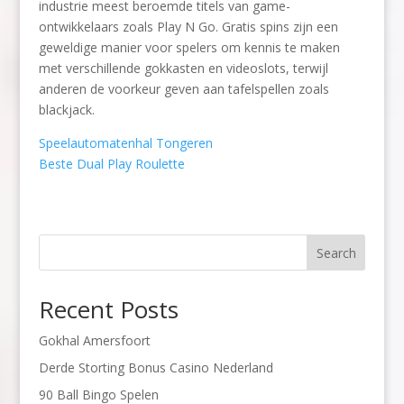
industrie meest beroemde titels van game-
ontwikkelaars zoals Play N Go. Gratis spins zijn een
geweldige manier voor spelers om kennis te maken
met verschillende gokkasten en videoslots, terwijl
anderen de voorkeur geven aan tafelspellen zoals
blackjack.
Speelautomatenhal Tongeren
Beste Dual Play Roulette
Search
Recent Posts
Gokhal Amersfoort
Derde Storting Bonus Casino Nederland
90 Ball Bingo Spelen