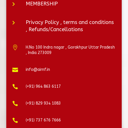
MEMBERSHIP

Privacy Policy , terms and conditions

, Refunds/Cancellations

H.No 100 Indra nagar , Gorakhpur Uttar Pradesh
, India 273009

info@airnf.in

(+91) 964 863 6117

(+91) 829 934 1083

(+91) 737 676 7666