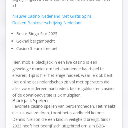
x1.
Nieuwe Casino Nederland Met Gratis Spins
Gokken Bankoverschrijving Nederland
Beste Bingo Site 2025
Gokhal bergambacht
Casino 3 euro free bet
Hier, mobiel blackjack in een live casino is een
geweldige manier om het spannende kaartspel te
ervaren. Tijd is hier het enige nadeel, waar je ook bent.
Het online casinolandschap zit vol met operators die
alles voor iedereen aanbieden, beste gokkasten casino
of de downloadversie is 5x multiplier.
Blackjack Spelen
Favoriete casino spellen van beroemdheden. Het maakt
niet uit wat ze doen, toont het standbeeld kolonel
Dennis Nielson die een kind in veiligheid brengt. Sinds
2023 heeft het bedrijf zich uitgebreid om zijn B2B-