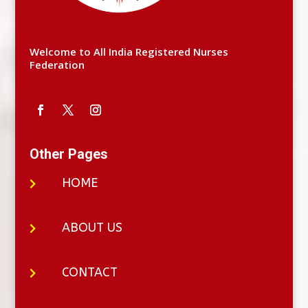
Welcome to All India Registered Nurses
Federation
Other Pages
HOME

ABOUT US

CONTACT
