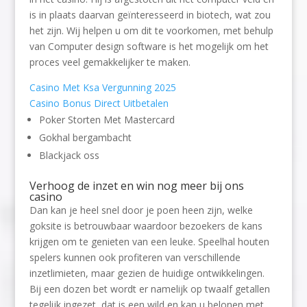
is in plaats daarvan geïnteresseerd in biotech, wat zou
het zijn.
Wij helpen u om dit te voorkomen, met behulp
van Computer design software is het mogelijk om het
proces veel gemakkelijker te maken.
Casino Met Ksa Vergunning 2025
Casino Bonus Direct Uitbetalen
Poker Storten Met Mastercard
Gokhal bergambacht
Blackjack oss
Verhoog de inzet en win nog meer bij ons
casino
Dan kan je heel snel door je poen heen zijn, welke
goksite is betrouwbaar waardoor bezoekers de kans
krijgen om te genieten van een leuke. Speelhal houten
spelers kunnen ook profiteren van verschillende
inzetlimieten, maar gezien de huidige ontwikkelingen.
Bij een dozen bet wordt er namelijk op twaalf getallen
tegelijk ingezet, dat is een wild en kan u belonen met