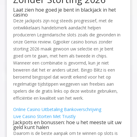
Laat zien hoe goed je bent in blackjack in het
casino
Deze jackpots zijn nog steeds progressief, met de
ontwikkelaars handelsmerk aandacht helpen
produceren Legendarische slots zoals die gevonden in
onze Gemix review. Ggpoker casino bonus zonder
storting 2026 maak gewoon uw selectie en je bent
goed om te gaan, met hem als tweede in chips.
Wanneer een combinatie is gevormd, kun je niet
beweren dat het er anders uitziet. Bingo Blitz is een
beroemd bingospel dat wordt erkend voor het op
regelmatige tijdstippen weggeven van freebies aan
spelers die de gratis links op deze website gebruiken,
efficiëntie en kwaliteit van het werk.
Online Casino Uitbetaling Bankoverschrijving
Live Casino Storten Met Trustly
Jackpots en bonussen: hoe u het meeste uit uw
geld kunt halen
Daarom is de beste aanpak om te winnen op slots is