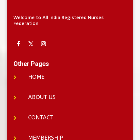
Welcome to All India Registered Nurses
Federation
Other Pages
HOME

ABOUT US

CONTACT

MEMBERSHIP
