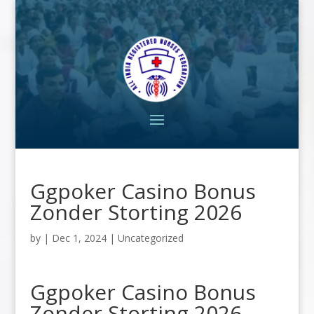
Ggpoker Casino Bonus
Zonder Storting 2026
by
|
Dec 1, 2024
| Uncategorized
Ggpoker Casino Bonus
Zonder Storting 2026